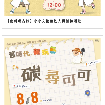
【南科考古館】小小文物整飭人員體驗活動