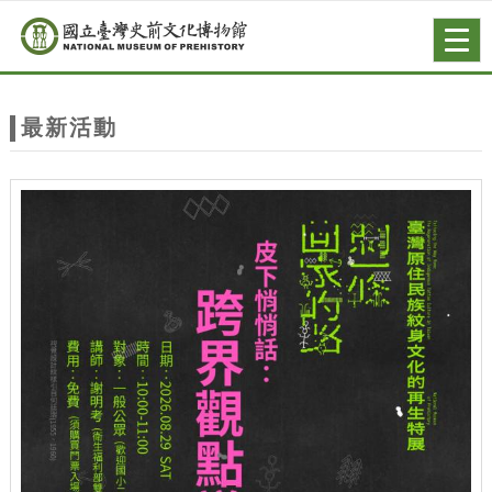
跳到主要內容
網站導覽
Togg
navig
網
站
最新活動
主
題