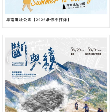
卑南遺址公園【2026暑假不打烊】