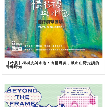
【特展】構樹皮與水泡：有構玩美，敲出山野走讀的
青春時光