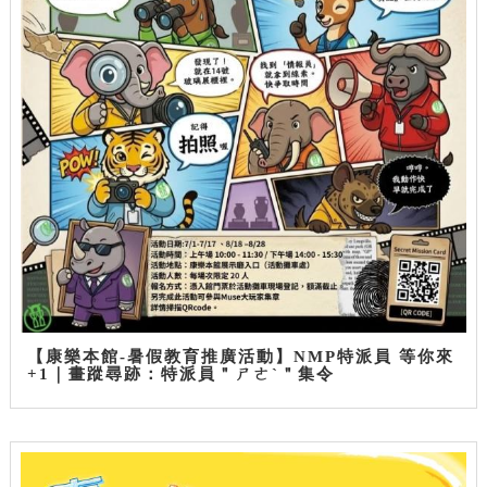
【康樂本館-暑假教育推廣活動】NMP特派員 等你來
+1｜畫蹤尋跡：特派員＂ㄕㄜˋ＂集令