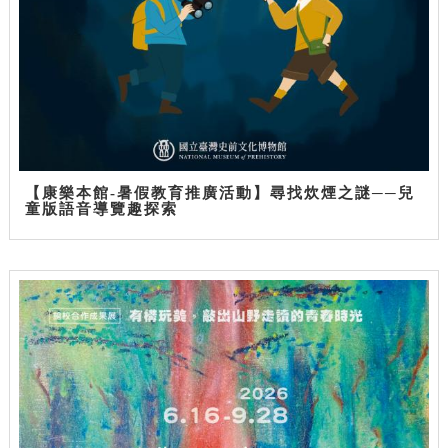
【康樂本館-暑假教育推廣活動】尋找炊煙之謎──兒
童版語音導覽趣探索