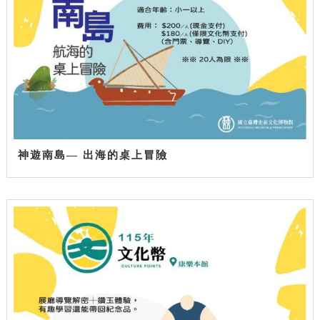
神遊南島— 出海的桌上冒險