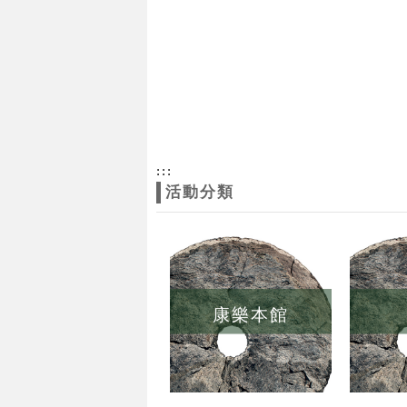
:::
活動分類
康樂本館