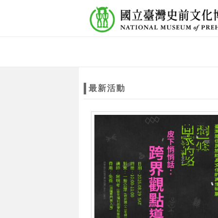
跳到主要內容
網站導覽
網
站
最新活動
主
題