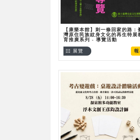
【康樂本館】刺一條回家的路：
灣原住民族紋身文化的再生特展
育推廣系列 - 導覽活動
展覽
報