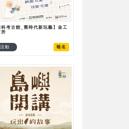
南科考古館_舊時代新玩藝】金工
古所
活動
報名