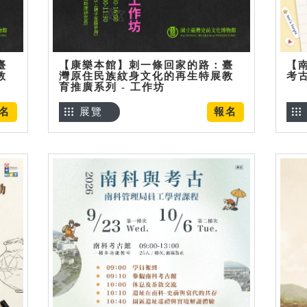
臺
【康樂本館】刺一條回家的路：臺
【
教
灣原住民族紋身文化的再生特展教
考
育推廣系列 - 工作坊
名
展覽
報名