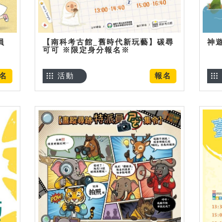
員
【南科考古館_舊時代新玩藝】碳尋
神
可可 ※限定身分報名※
名
活動
報名