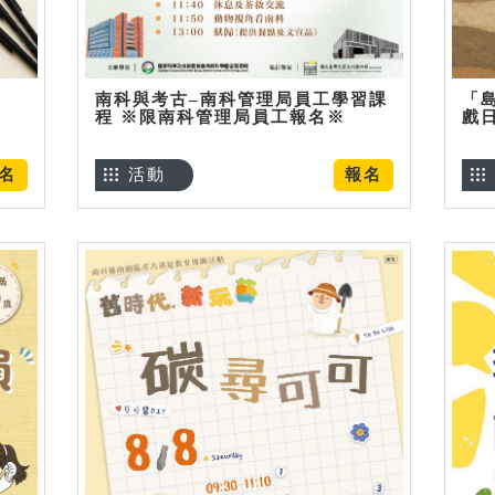
南科與考古–南科管理局員工學習課
「
程 ※限南科管理局員工報名※
戲
名
活動
報名