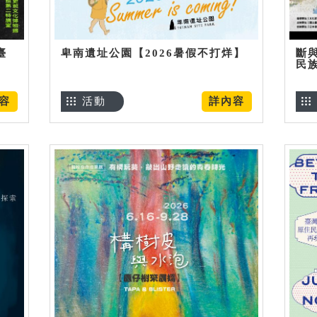
臺
卑南遺址公園【2026暑假不打烊】
斷
民
容
活動
詳內容