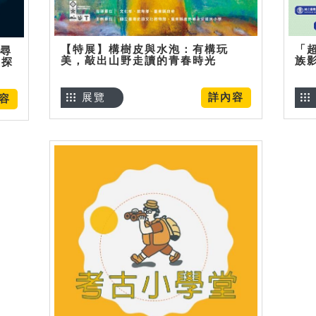
【特展】構樹皮與水泡：有構玩
「
】尋
美，敲出山野走讀的青春時光
族
趣探
展覽
詳內容
容