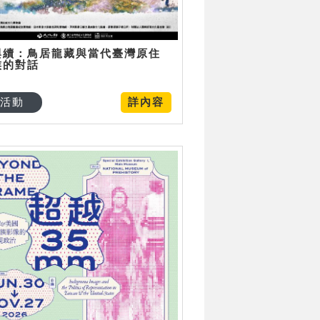
與續：鳥居龍藏與當代臺灣原住
族的對話
活動
詳內容