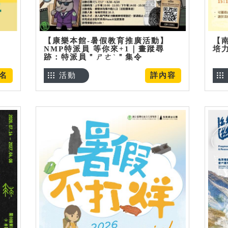
【康樂本館-暑假教育推廣活動】
【
NMP特派員 等你來+1｜畫蹤尋
培
跡：特派員＂ㄕㄜˋ＂集令
名
活動
詳內容