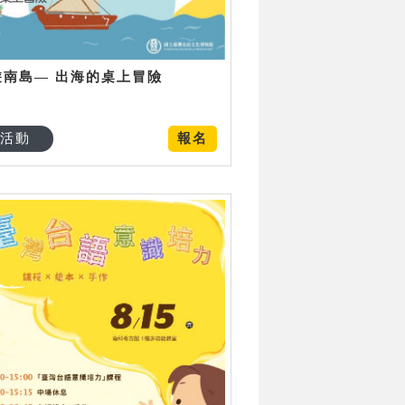
遊南島— 出海的桌上冒險
活動
報名