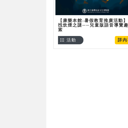
【康樂本館-暑假教育推廣活動
找炊煙之謎──兒童版語音導覽
索
活動
詳內