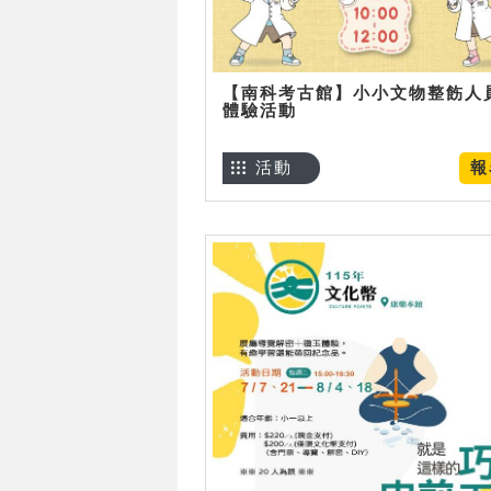
【南科考古館】小小文物整飭人
體驗活動
活動
報