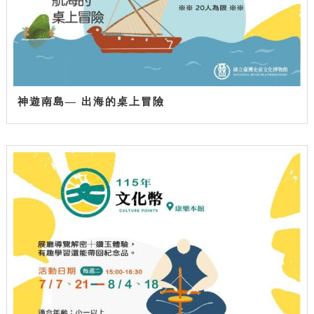
神遊南島— 出海的桌上冒險