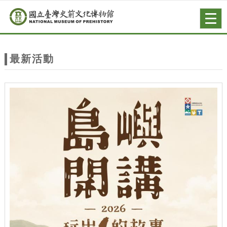
跳到主要內容
網站導覽
Togg
navig
網
站
最新活動
主
題