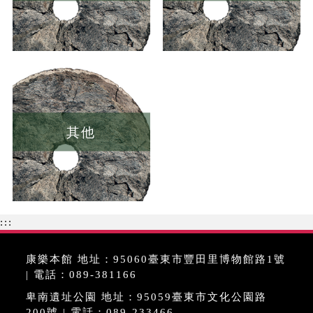
其他
:::
康樂本館 地址：95060臺東市豐田里博物館路1號
| 電話：089-381166
卑南遺址公園 地址：95059臺東市文化公園路
200號 | 電話：089-233466