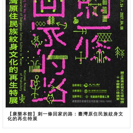
【康樂本館】刺一條回家的路：臺灣原住民族紋身文
化的再生特展