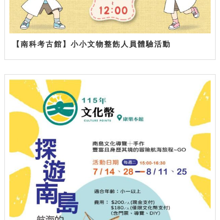
【南科考古館】小小文物整飭人員體驗活動