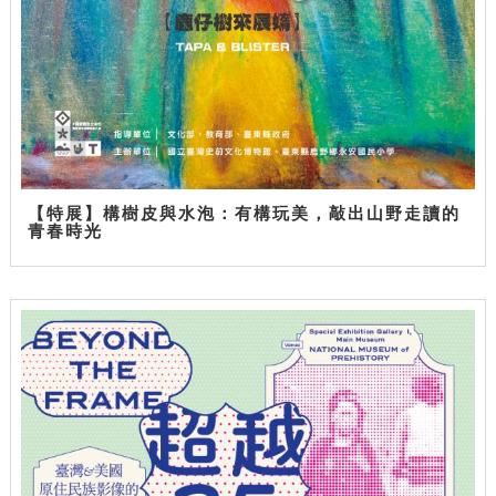
【特展】構樹皮與水泡：有構玩美，敲出山野走讀的
青春時光