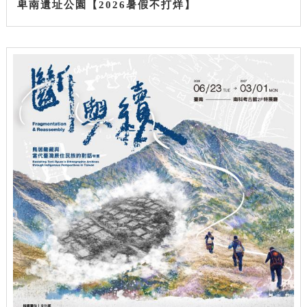
卑南遺址公園【2026暑假不打烊】