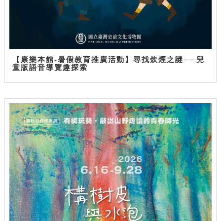
【康樂本館-暑假教育推廣活動】尋找炊煙之謎──兒
童版語音導覽趣探索