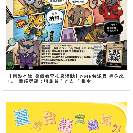
【康樂本館-暑假教育推廣活動】NMP特派員 等你來
+1｜畫蹤尋跡：特派員＂ㄕㄜˋ＂集令