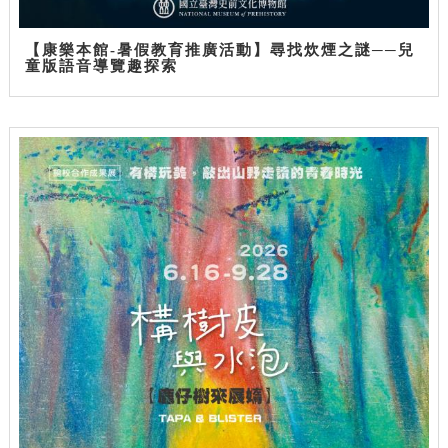
【康樂本館-暑假教育推廣活動】尋找炊煙之謎──兒
童版語音導覽趣探索