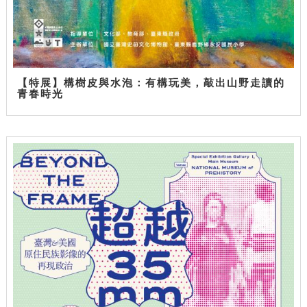
【特展】構樹皮與水泡：有構玩美，敲出山野走讀的
青春時光