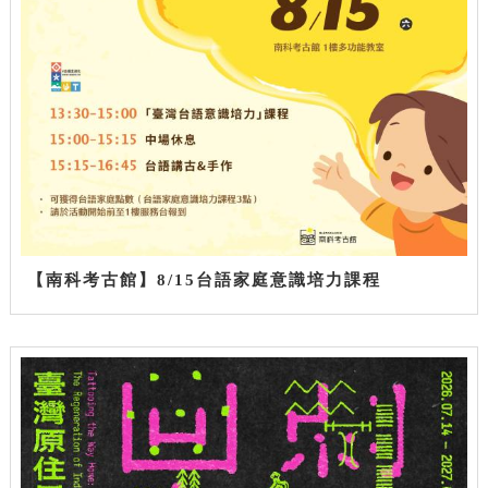
【南科考古館】8/15台語家庭意識培力課程