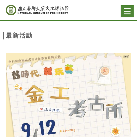
跳到主要內容
網站導覽
Togg
navig
網
站
最新活動
主
題