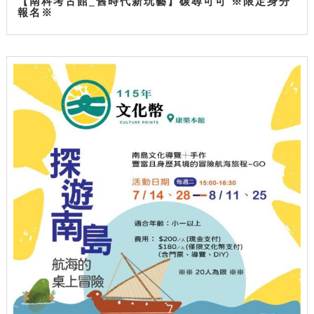
【南科考古館_舊時代新玩藝】碳尋可可 ※限定身分
報名※