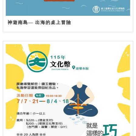
神遊南島— 出海的桌上冒險