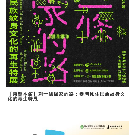
【康樂本館】刺一條回家的路：臺灣原住民族紋身文
化的再生特展