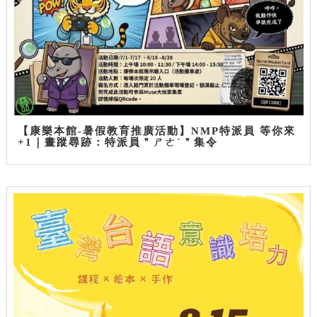
【康樂本館-暑假教育推廣活動】NMP特派員 等你來
+1｜畫蹤尋跡：特派員＂ㄕㄜˋ＂集令