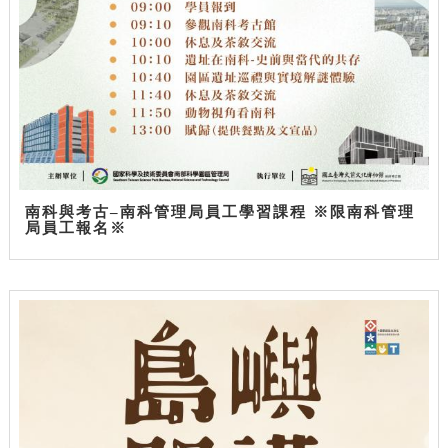
南科與考古–南科管理局員工學習課程 ※限南科管理
局員工報名※