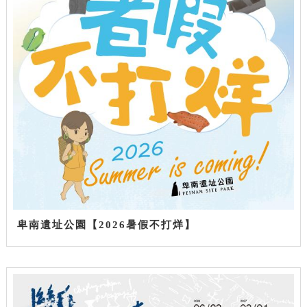
卑南遺址公園【2026暑假不打烊】