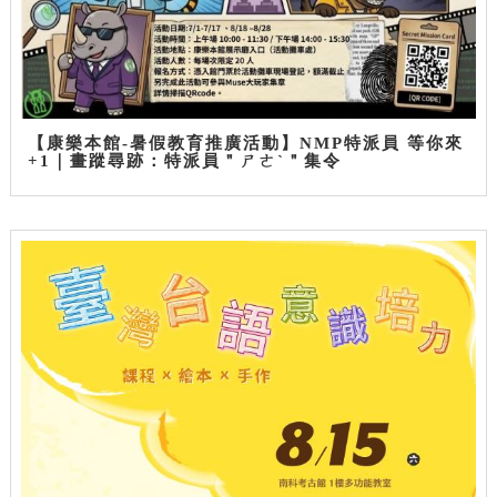
【康樂本館-暑假教育推廣活動】NMP特派員 等你來
+1｜畫蹤尋跡：特派員＂ㄕㄜˋ＂集令