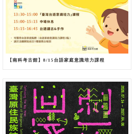
【南科考古館】8/15台語家庭意識培力課程