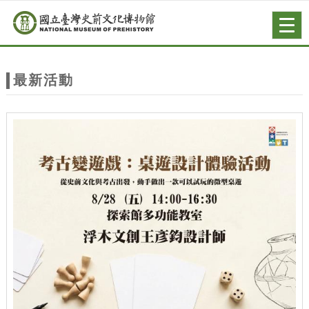
跳到主要內容
網站導覽
Togg
navig
網
站
最新活動
主
題