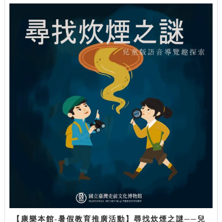
【康樂本館-暑假教育推廣活動】尋找炊煙之謎──兒