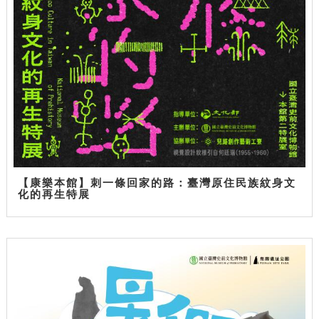
【康樂本館】刺一條回家的路：臺灣原住民族紋身文
化的再生特展