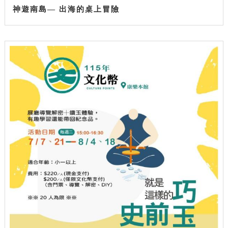
神遊南島— 出海的桌上冒險