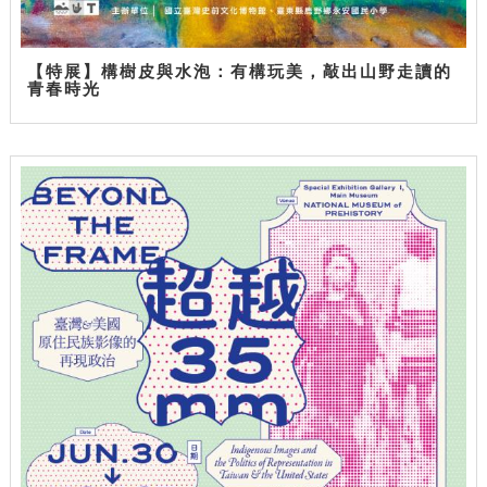
【特展】構樹皮與水泡：有構玩美，敲出山野走讀的
青春時光