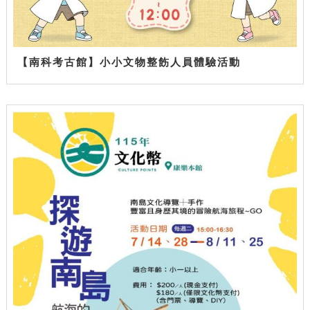
【南科考古館】小小文物整飭人員體驗活動