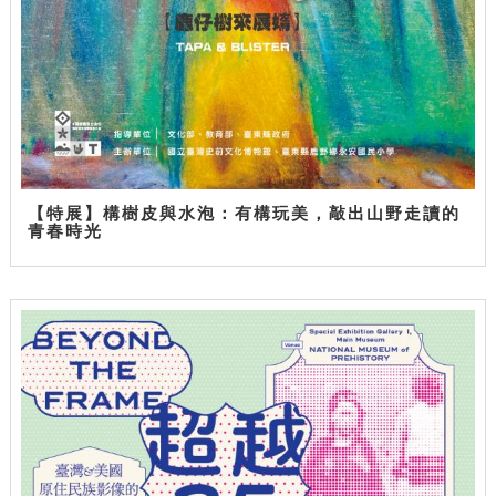
【特展】構樹皮與水泡：有構玩美，敲出山野走讀的
青春時光