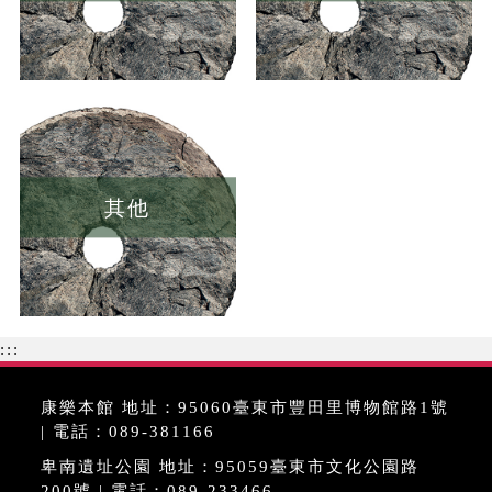
其他
:::
康樂本館 地址：95060臺東市豐田里博物館路1號
| 電話：089-381166
卑南遺址公園 地址：95059臺東市文化公園路
200號 | 電話：089-233466