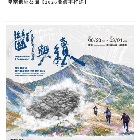
卑南遺址公園【2026暑假不打烊】