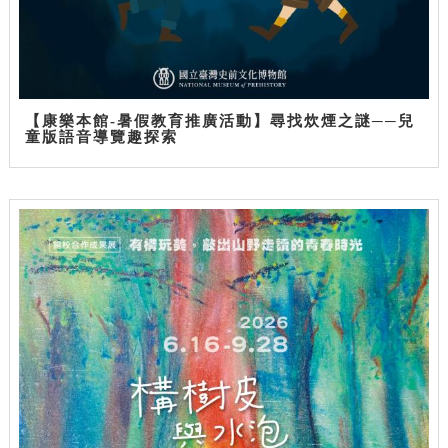
【康樂本館-暑假教育推廣活動】尋找炊煙之謎──兒
童版語音導覽趣探索