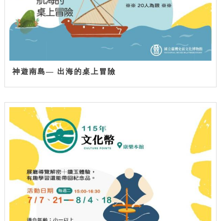
神遊南島— 出海的桌上冒險