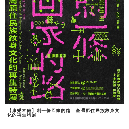
【康樂本館】刺一條回家的路：臺灣原住民族紋身文
化的再生特展