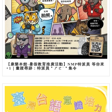
【康樂本館-暑假教育推廣活動】NMP特派員 等你來
+1｜畫蹤尋跡：特派員＂ㄕㄜˋ＂集令