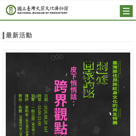
跳到主要內容
網站導覽
Togg
navig
網
站
最新活動
主
題