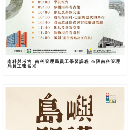
南科與考古–南科管理局員工學習課程 ※限南科管理
局員工報名※