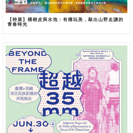
【特展】構樹皮與水泡：有構玩美，敲出山野走讀的
青春時光