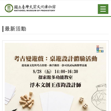
跳到主要內容
網站導覽
Togg
navig
網
站
最新活動
主
題