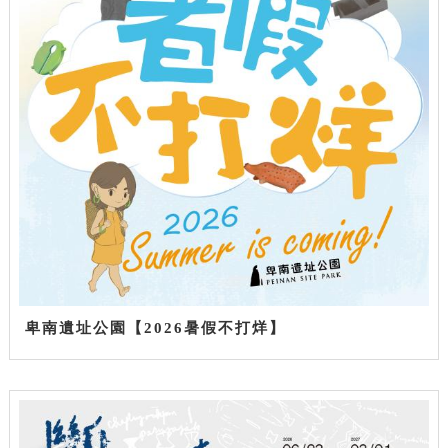
卑南遺址公園【2026暑假不打烊】