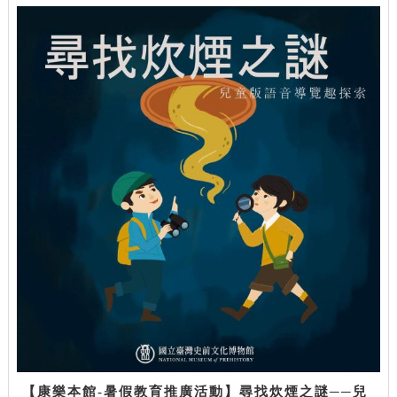
【康樂本館-暑假教育推廣活動】尋找炊煙之謎──兒