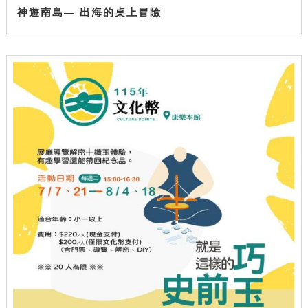
神遊南島— 出海的桌上冒險