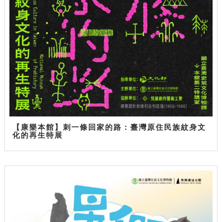
【康樂本館】刺一條回家的路：臺灣原住民族紋身文
化的再生特展