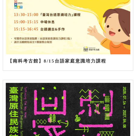
【南科考古館】8/15台語家庭意識培力課程