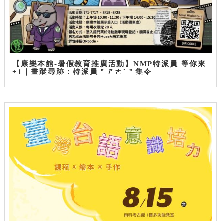
【康樂本館-暑假教育推廣活動】NMP特派員 等你來
+1｜畫蹤尋跡：特派員＂ㄕㄜˋ＂集令