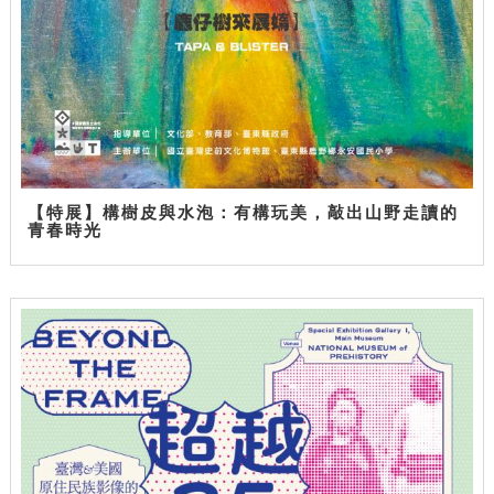
【特展】構樹皮與水泡：有構玩美，敲出山野走讀的
青春時光