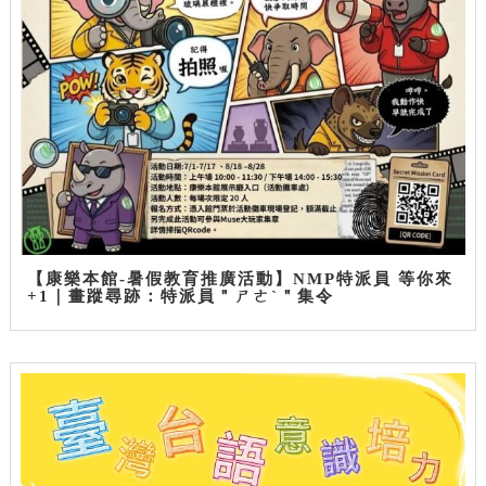
【康樂本館-暑假教育推廣活動】NMP特派員 等你來
+1｜畫蹤尋跡：特派員＂ㄕㄜˋ＂集令