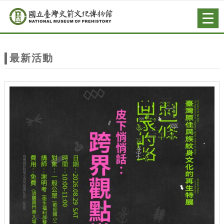
跳到主要內容
網站導覽
Togg
navig
網
站
最新活動
主
題