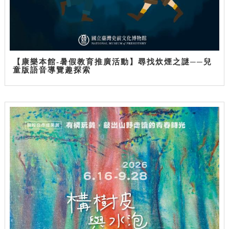
【康樂本館-暑假教育推廣活動】尋找炊煙之謎──兒
童版語音導覽趣探索