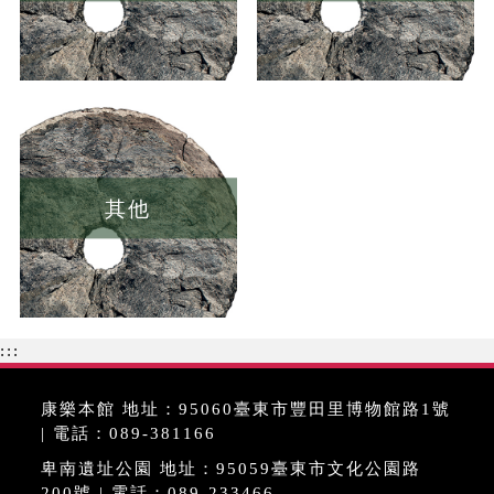
其他
:::
康樂本館 地址：95060臺東市豐田里博物館路1號
| 電話：089-381166
卑南遺址公園 地址：95059臺東市文化公園路
200號 | 電話：089-233466