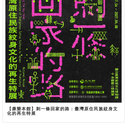
【康樂本館】刺一條回家的路：臺灣原住民族紋身文
化的再生特展