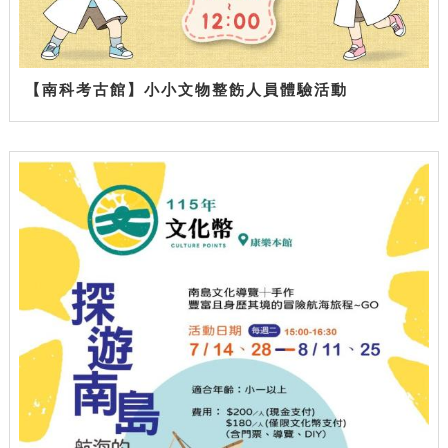
【南科考古館】小小文物整飭人員體驗活動