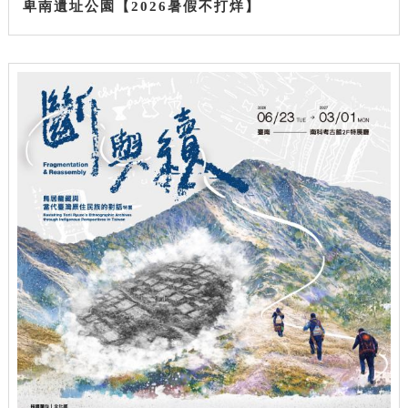
卑南遺址公園【2026暑假不打烊】