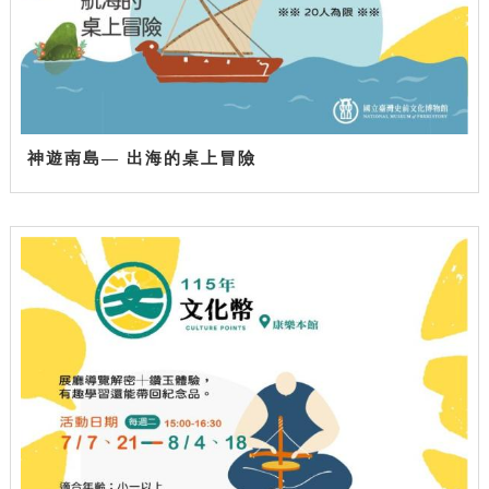
神遊南島— 出海的桌上冒險