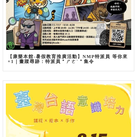
【康樂本館-暑假教育推廣活動】NMP特派員 等你來
+1｜畫蹤尋跡：特派員＂ㄕㄜˋ＂集令