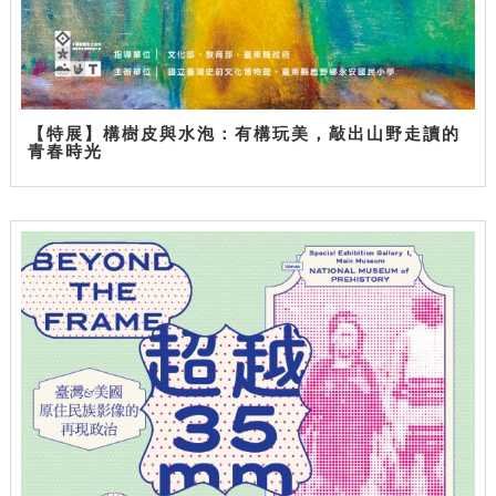
【特展】構樹皮與水泡：有構玩美，敲出山野走讀的
青春時光