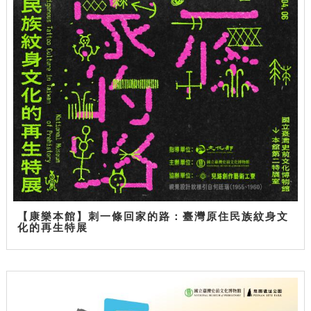
【康樂本館】刺一條回家的路：臺灣原住民族紋身文
化的再生特展