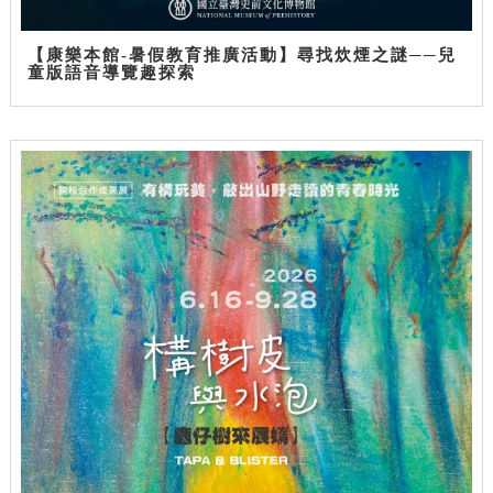
【康樂本館-暑假教育推廣活動】尋找炊煙之謎──兒
童版語音導覽趣探索