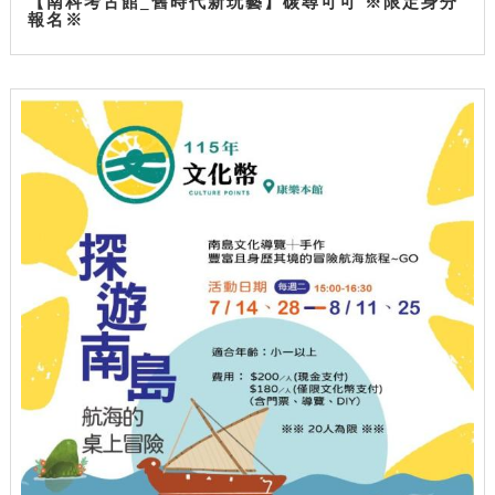
【南科考古館_舊時代新玩藝】碳尋可可 ※限定身分
報名※