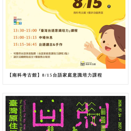
【南科考古館】8/15台語家庭意識培力課程