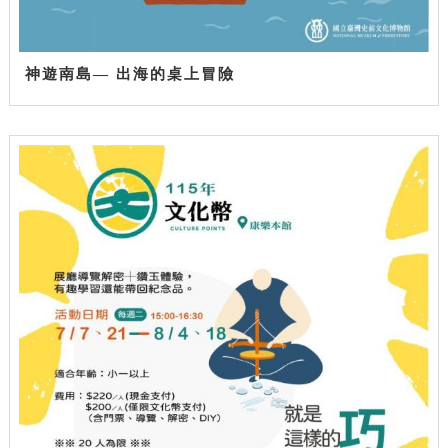
神遊南島— 出海的桌上冒險