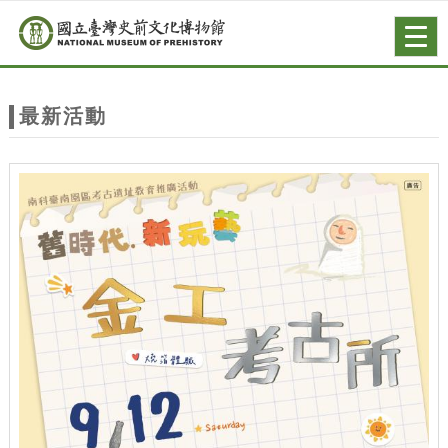
跳到主要內容
網站導覽
Togg
navig
網
站
最新活動
主
題