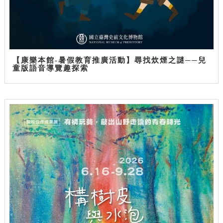
【康樂本館-暑假教育推廣活動】尋找炊煙之謎──兒
童版語音導覽趣探索