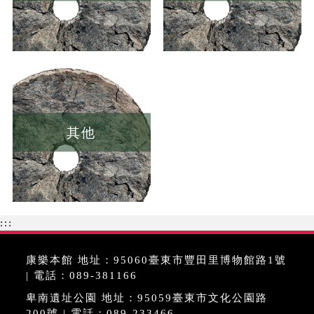
其他
:::
康樂本館 地址：95060臺東市豐田里博物館路1號
| 電話：089-381166
卑南遺址公園 地址：95059臺東市文化公園路
200號 | 電話：089-233466