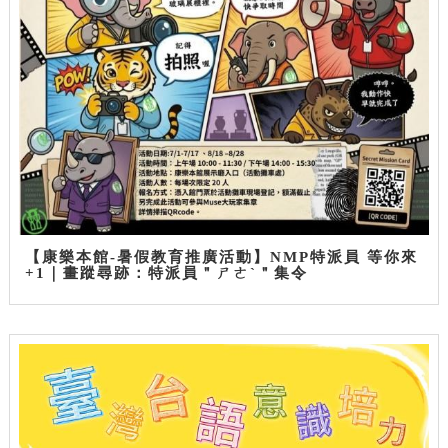
【康樂本館-暑假教育推廣活動】NMP特派員 等你來
+1｜畫蹤尋跡：特派員＂ㄕㄜˋ＂集令