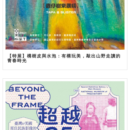
【特展】構樹皮與水泡：有構玩美，敲出山野走讀的
青春時光