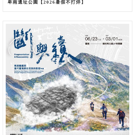
卑南遺址公園【2026暑假不打烊】