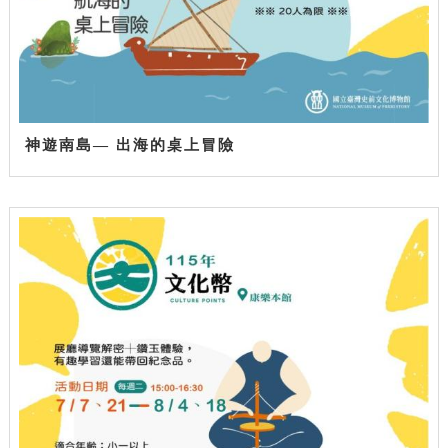
神遊南島— 出海的桌上冒險