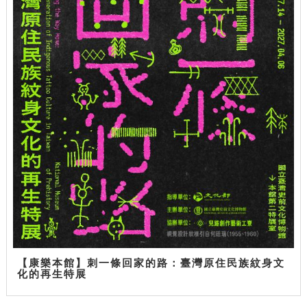
【康樂本館】刺一條回家的路：臺灣原住民族紋身文
化的再生特展