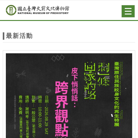
跳到主要內容
網站導覽
Togg
navig
網
站
最新活動
主
題