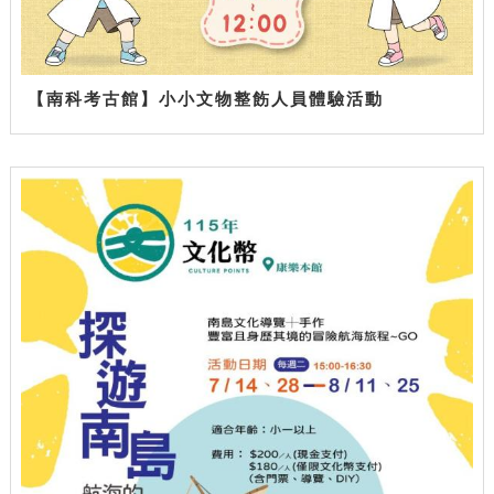
【南科考古館】小小文物整飭人員體驗活動