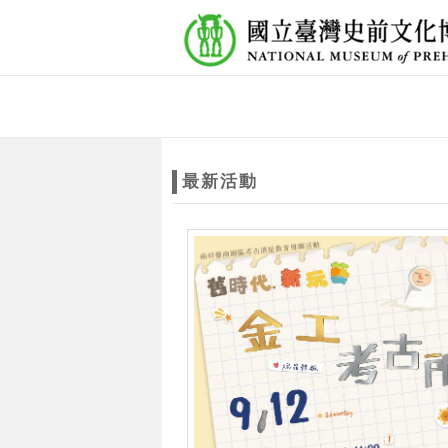
跳到主要內容
網站導覽
網
站
最新活動
主
題