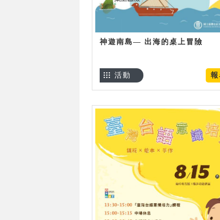
神遊南島— 出海的桌上冒險
活動
報