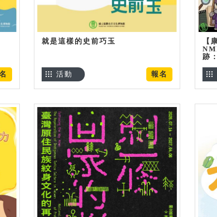
就是這樣的史前巧玉
【
NM
跡
名
活動
報名