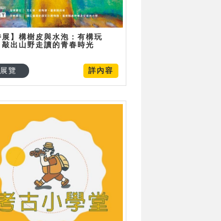
特展】構樹皮與水泡：有構玩
，敲出山野走讀的青春時光
展覽
詳內容