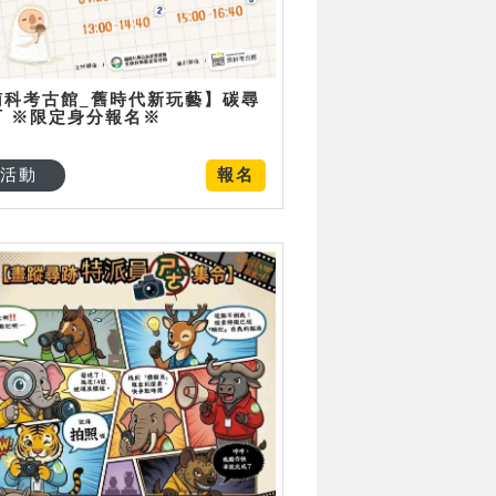
南科考古館_舊時代新玩藝】碳尋
可 ※限定身分報名※
活動
報名