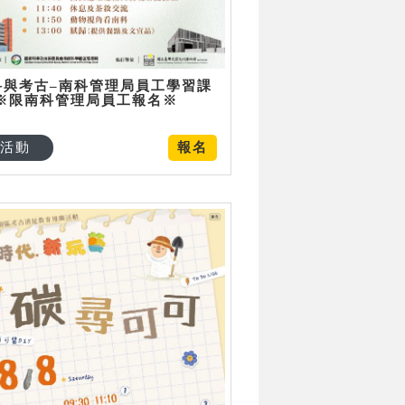
科與考古–南科管理局員工學習課
 ※限南科管理局員工報名※
活動
報名