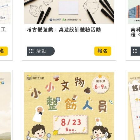
金工
考古變遊戲：桌遊設計體驗活動
南
程
名
活動
報名