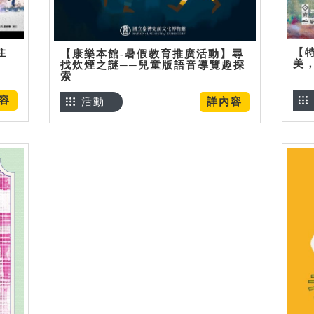
住
【
【康樂本館-暑假教育推廣活動】尋
美
找炊煙之謎──兒童版語音導覽趣探
索
容
活動
詳內容