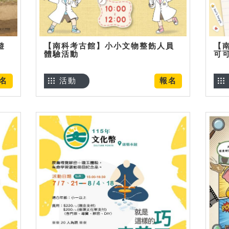
遊
【南科考古館】小小文物整飭人員
【
體驗活動
可
名
活動
報名