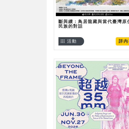
斷與續：鳥居龍藏與當代臺灣原
民族的對話
活動
詳內