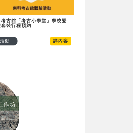
科考古館「考古小學堂」學校暨
體套裝行程預約
活動
詳內容
/工作坊