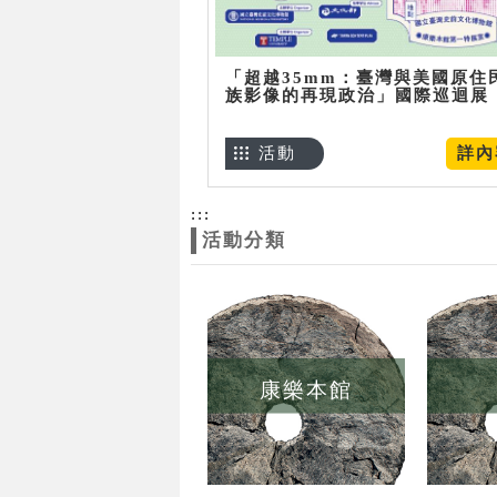
「超越35mm：臺灣與美國原住
族影像的再現政治」國際巡迴展
活動
詳內
:::
活動分類
康樂本館