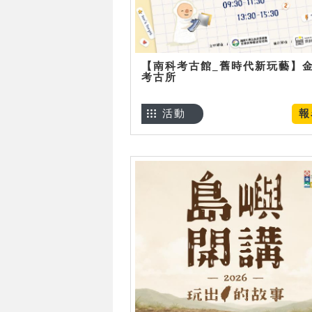
【南科考古館_舊時代新玩藝】
考古所
活動
報