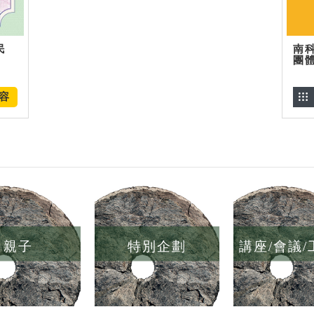
民
南
團
容
親子
特別企劃
講座/會議