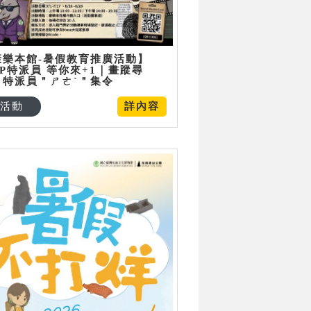
康樂本館-暑假教育推廣活動】
P特派員 等你來+1｜畫蹤尋
：特派員＂ㄕㄜˋ＂集令
活動
詳內容