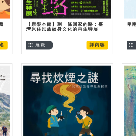
識
【康樂本館】刺一條回家的路：臺
卑
灣原住民族紋身文化的再生特展
名
展覽
詳內容