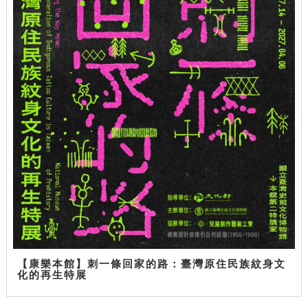
【康樂本館】刺一條回家的路：臺灣原住民族紋身文
化的再生特展