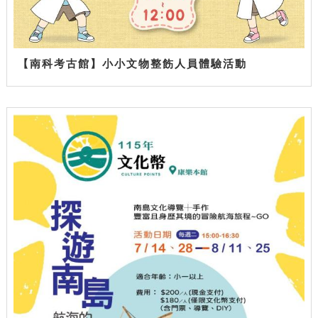
【南科考古館】小小文物整飭人員體驗活動