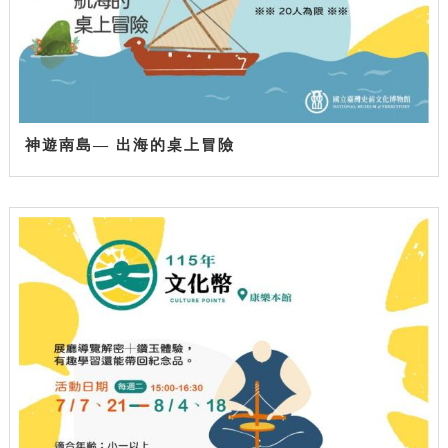
神遊南島— 出海的桌上冒險