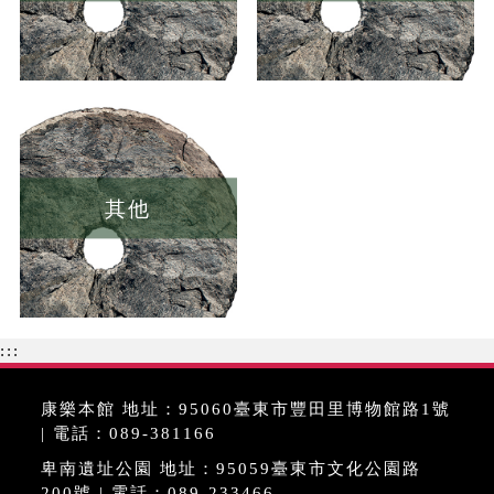
其他
:::
康樂本館 地址：95060臺東市豐田里博物館路1號
| 電話：089-381166
卑南遺址公園 地址：95059臺東市文化公園路
200號 | 電話：089-233466