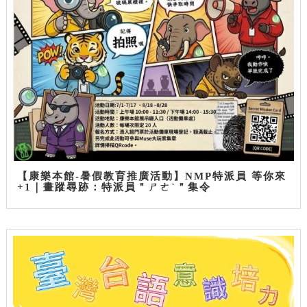
【康樂本館-暑假教育推廣活動】NMP特派員 等你來
+1｜畫蹤尋跡：特派員＂ㄕㄜˋ＂集令