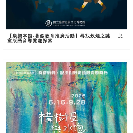
【康樂本館-暑假教育推廣活動】尋找炊煙之謎──兒
童版語音導覽趣探索