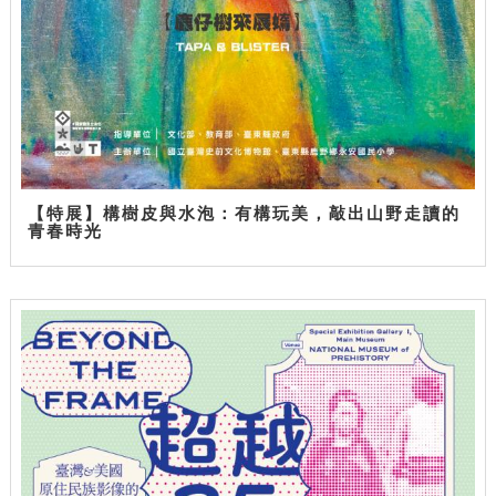
【特展】構樹皮與水泡：有構玩美，敲出山野走讀的
青春時光