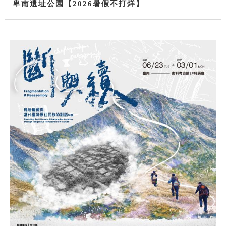
卑南遺址公園【2026暑假不打烊】