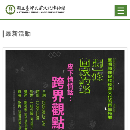
跳到主要內容
網站導覽
Togg
navig
網
站
最新活動
主
題