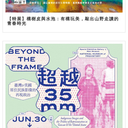
【特展】構樹皮與水泡：有構玩美，敲出山野走讀的
青春時光