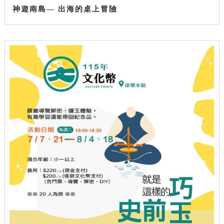
神遊南島— 出海的桌上冒險