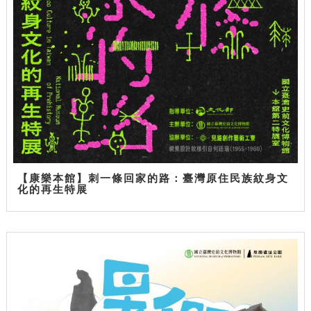
【康樂本館】刺一條回家的路：臺灣原住民族紋身文
化的再生特展