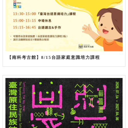
【南科考古館】8/15台語家庭意識培力課程