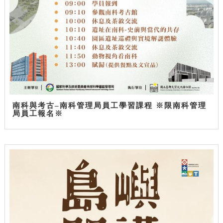
南科與考古–南科管理局員工學習課程 ※限南科管理
局員工報名※