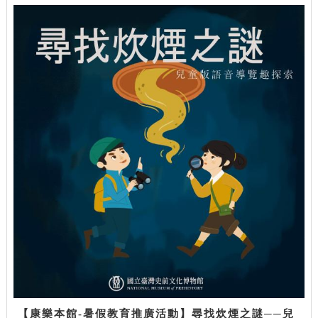
【康樂本館-暑假教育推廣活動】尋找炊煙之謎──兒