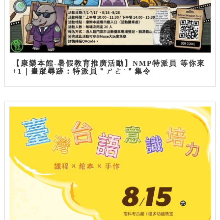
【康樂本館-暑假教育推廣活動】NMP特派員 等你來
+1｜畫蹤尋跡：特派員＂ㄕㄜˋ＂集令