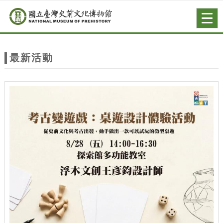
跳到主要內容
網站導覽
Togg
navig
網
站
最新活動
主
題