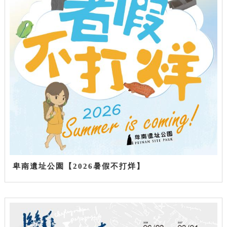
卑南遺址公園【2026暑假不打烊】