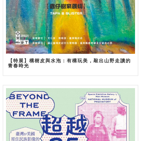
【特展】構樹皮與水泡：有構玩美，敲出山野走讀的
青春時光