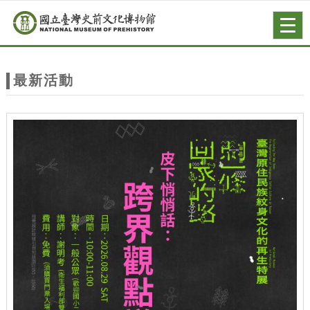
跳到主要內容
網站導覽
Togg
navig
網
站
最新活動
主
題