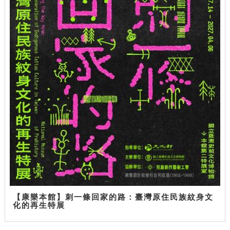
【康樂本館】刺一條回家的路：臺灣原住民族紋身文
化的再生特展