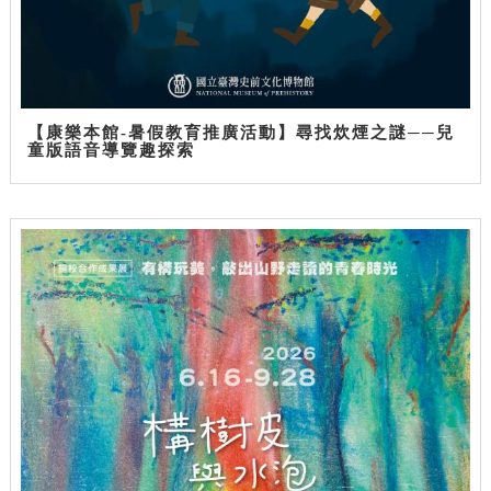
【康樂本館-暑假教育推廣活動】尋找炊煙之謎──兒
童版語音導覽趣探索