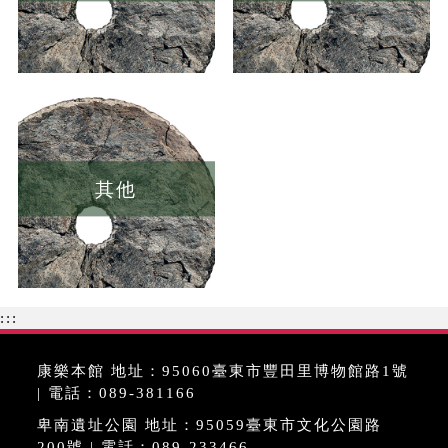
其他
:::
康樂本館 地址：95060臺東市豐田里博物館路1號
| 電話：089-381166
卑南遺址公園 地址：95059臺東市文化公園路
200號 | 電話：089-233466