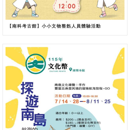
【南科考古館】小小文物整飭人員體驗活動