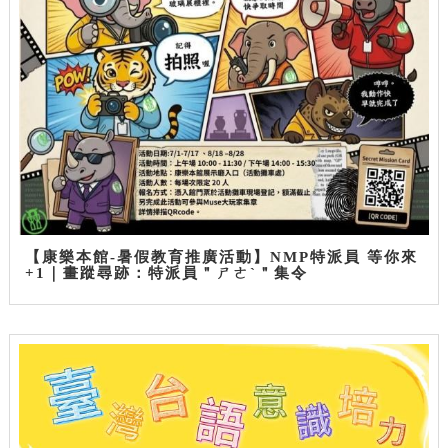
【康樂本館-暑假教育推廣活動】NMP特派員 等你來
+1｜畫蹤尋跡：特派員＂ㄕㄜˋ＂集令