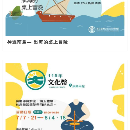
神遊南島— 出海的桌上冒險