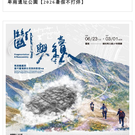
卑南遺址公園【2026暑假不打烊】