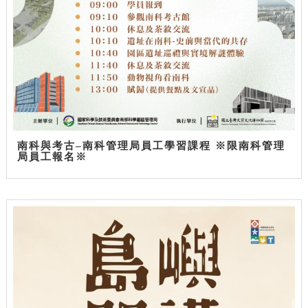
南科與考古–南科管理局員工學習課程 ※限南科管理
局員工報名※