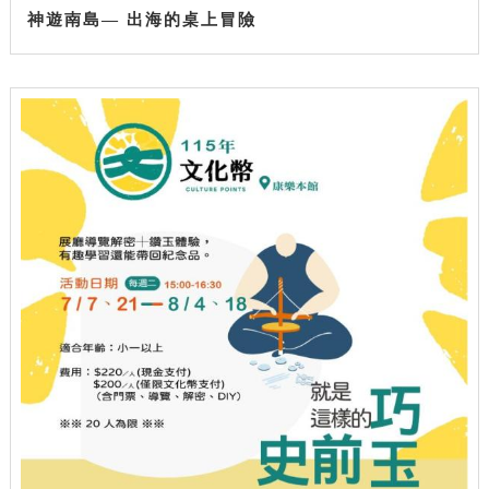
神遊南島— 出海的桌上冒險