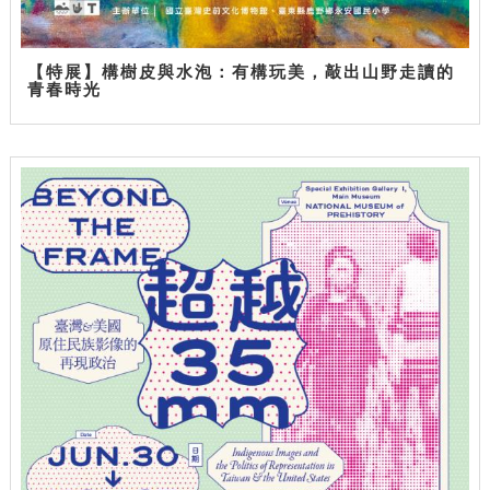
【特展】構樹皮與水泡：有構玩美，敲出山野走讀的
青春時光