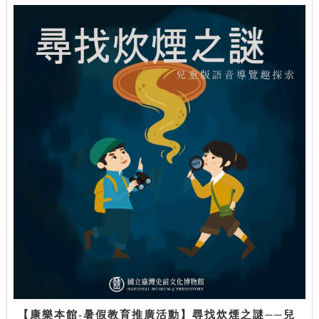
【康樂本館-暑假教育推廣活動】尋找炊煙之謎──兒