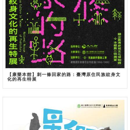
【康樂本館】刺一條回家的路：臺灣原住民族紋身文
化的再生特展