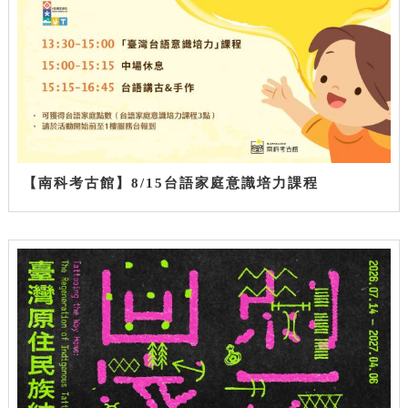
【南科考古館】8/15台語家庭意識培力課程