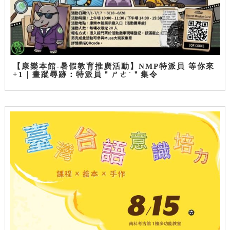
【康樂本館-暑假教育推廣活動】NMP特派員 等你來
+1｜畫蹤尋跡：特派員＂ㄕㄜˋ＂集令