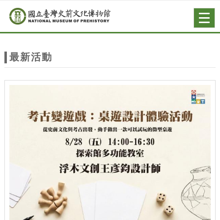
跳到主要內容
網站導覽
Togg
navig
網
站
最新活動
主
題