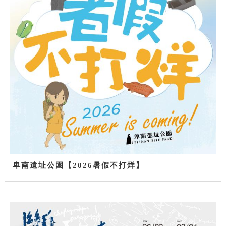
卑南遺址公園【2026暑假不打烊】