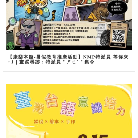
【康樂本館-暑假教育推廣活動】NMP特派員 等你來
+1｜畫蹤尋跡：特派員＂ㄕㄜˋ＂集令