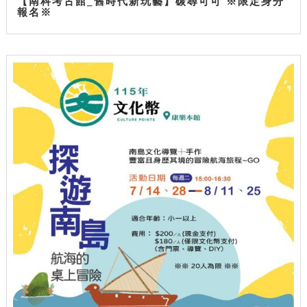
【南科考古館_舊時代新玩藝】碳尋可可 ※限定身分
報名※