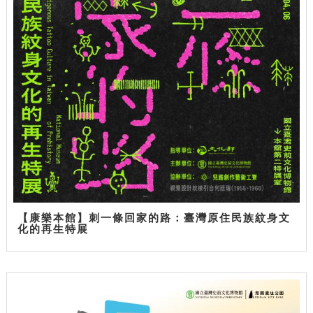
【康樂本館】刺一條回家的路：臺灣原住民族紋身文
化的再生特展