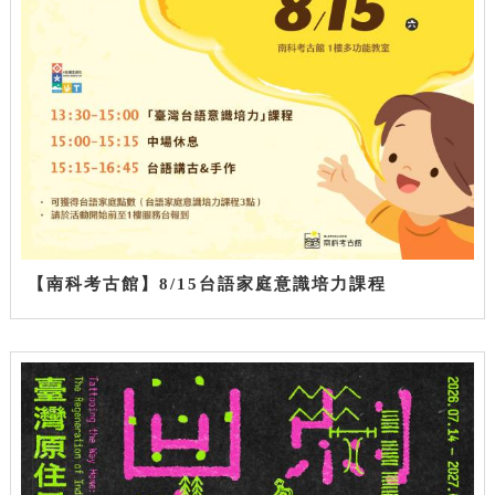
【南科考古館】8/15台語家庭意識培力課程