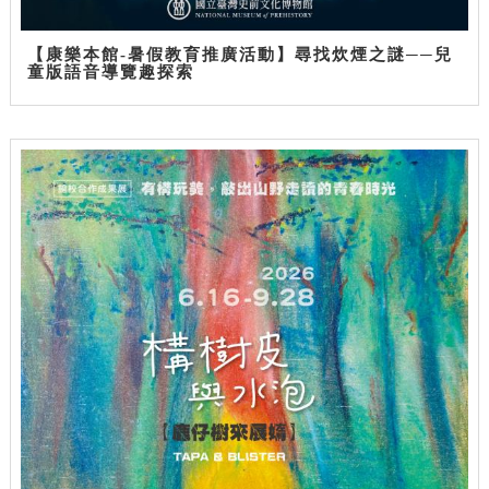
【康樂本館-暑假教育推廣活動】尋找炊煙之謎──兒
童版語音導覽趣探索