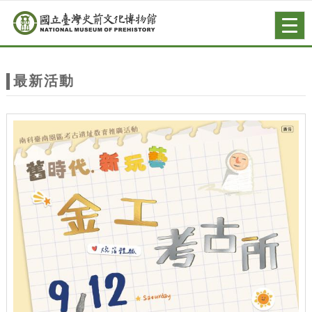
跳到主要內容
網站導覽
Togg
navig
網
站
最新活動
主
題