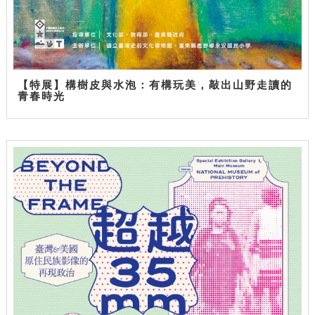
【特展】構樹皮與水泡：有構玩美，敲出山野走讀的
青春時光