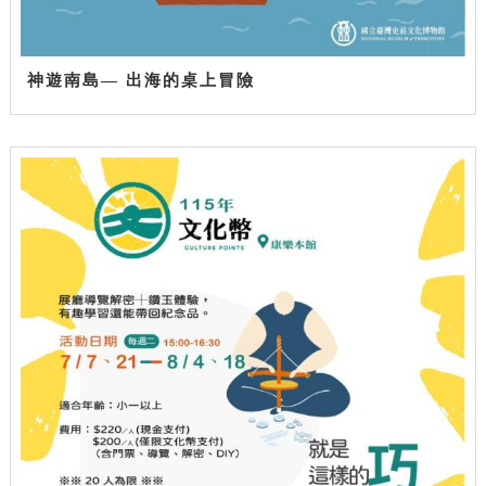
神遊南島— 出海的桌上冒險