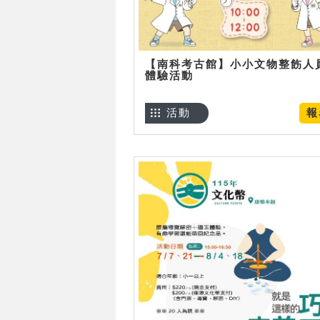
【南科考古館】小小文物整飭人
體驗活動
活動
報