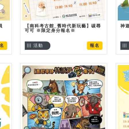
員
【南科考古館_舊時代新玩藝】碳尋
神
可可 ※限定身分報名※
名
活動
報名