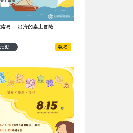
遊南島— 出海的桌上冒險
活動
報名