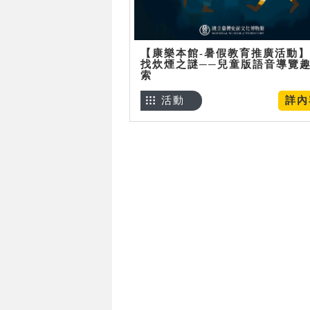
【康樂本館-暑假教育推廣活動
找炊煙之謎──兒童版語音導覽
索
活動
詳內