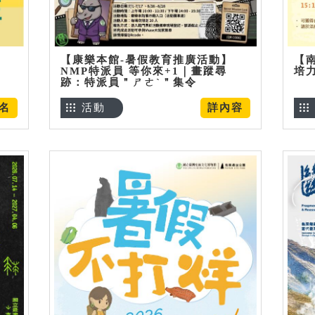
【康樂本館-暑假教育推廣活動】
【
NMP特派員 等你來+1｜畫蹤尋
培
跡：特派員＂ㄕㄜˋ＂集令
名
活動
詳內容