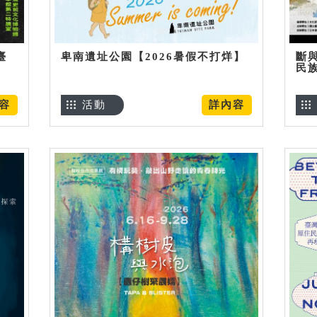
臺
卑南遺址公園【2026暑假不打烊】
斷
民
容
活動
詳內容