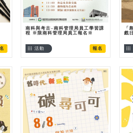
南科與考古–南科管理局員工學習課
「
程 ※限南科管理局員工報名※
戲
名
活動
報名