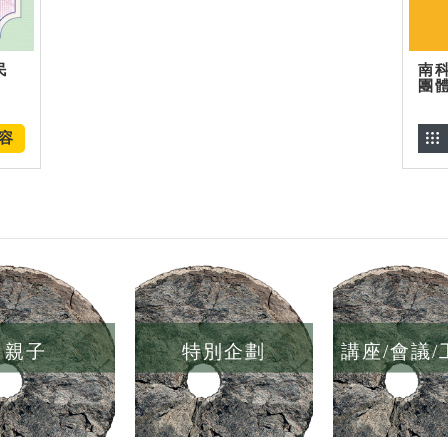
民
南
團
容
親子
特別企劃
講座/會議