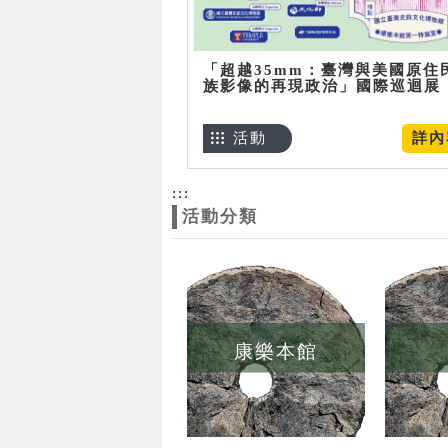
「超越35mm：臺灣與美國原住
族影像的再現政治」國際巡迴展
活動
詳內
:::
活動分類
康樂本館