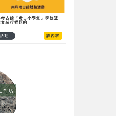
科考古館「考古小學堂」學校暨
體套裝行程預約
活動
詳內容
/工作坊