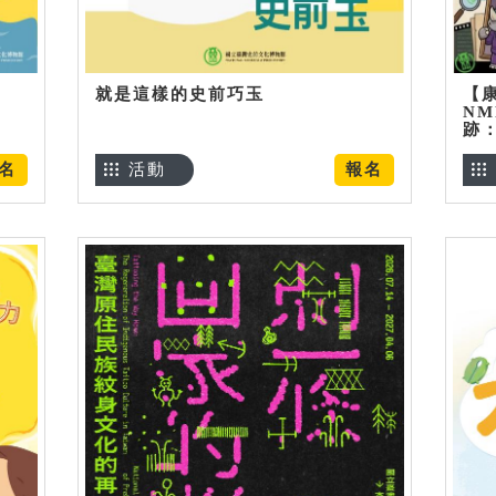
就是這樣的史前巧玉
【
NM
跡
名
活動
報名