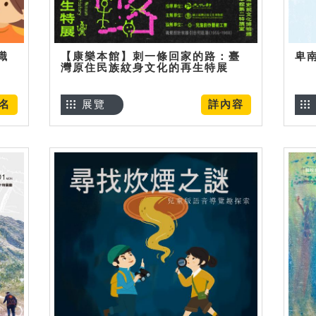
識
【康樂本館】刺一條回家的路：臺
卑
灣原住民族紋身文化的再生特展
名
展覽
詳內容