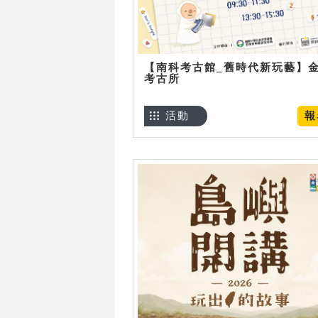
【南科考古館_舊時代新玩藝】
考古所
活動
報