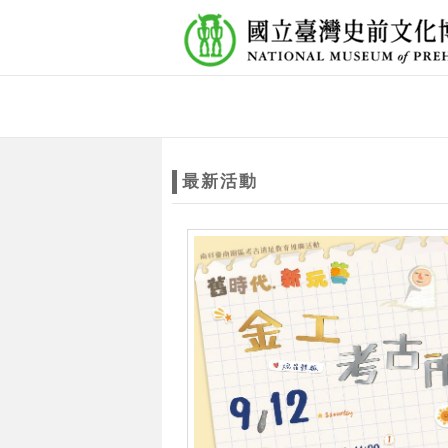
跳到主要內容
網站導覽
網
站
最新活動
主
題