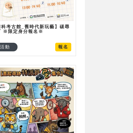
南科考古館_舊時代新玩藝】碳尋
可 ※限定身分報名※
活動
報名