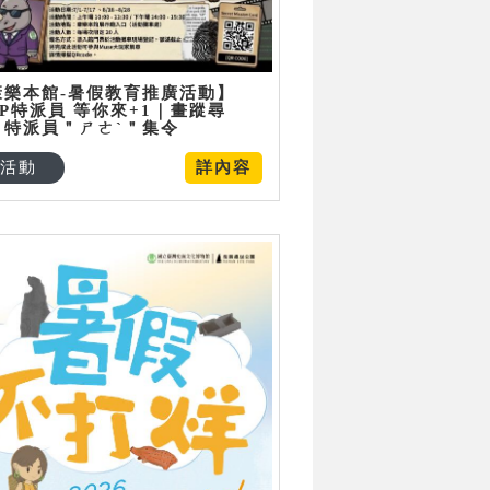
康樂本館-暑假教育推廣活動】
P特派員 等你來+1｜畫蹤尋
：特派員＂ㄕㄜˋ＂集令
活動
詳內容