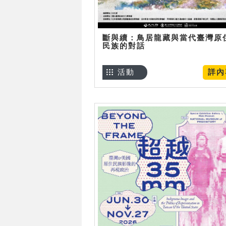
斷與續：鳥居龍藏與當代臺灣原
民族的對話
活動
詳內