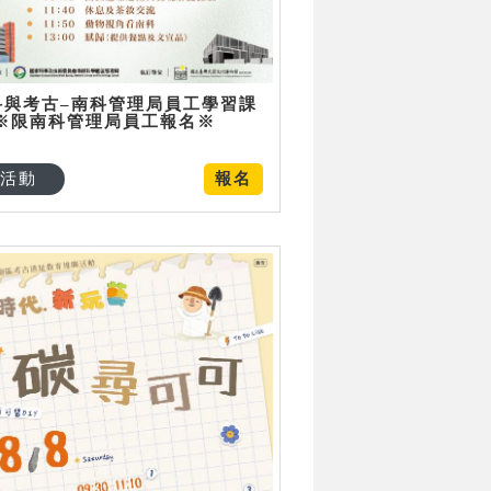
科與考古–南科管理局員工學習課
 ※限南科管理局員工報名※
活動
報名