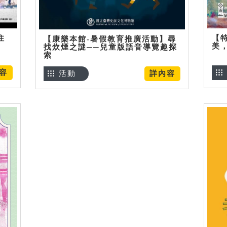
住
【
【康樂本館-暑假教育推廣活動】尋
美
找炊煙之謎──兒童版語音導覽趣探
索
容
活動
詳內容