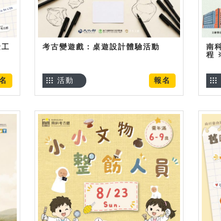
金工
考古變遊戲：桌遊設計體驗活動
南
程
名
活動
報名