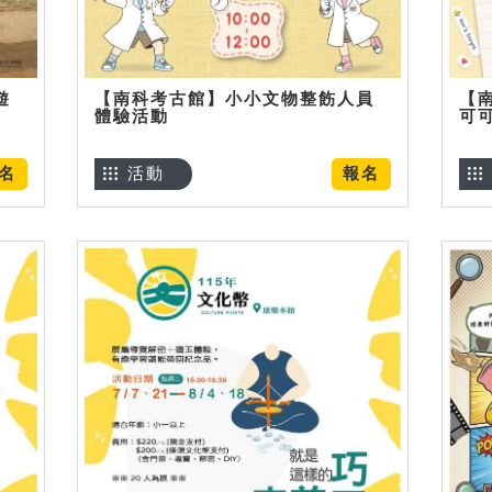
遊
【南科考古館】小小文物整飭人員
【
體驗活動
可
名
活動
報名