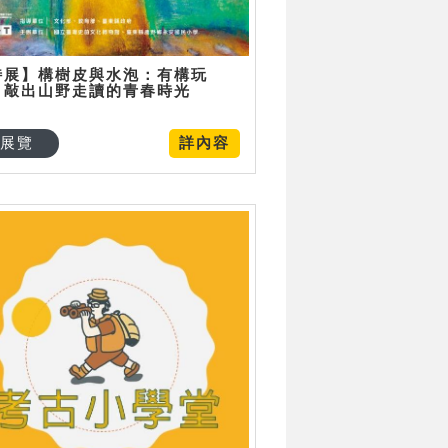
特展】構樹皮與水泡：有構玩
，敲出山野走讀的青春時光
展覽
詳內容