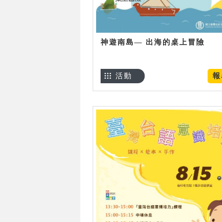
神遊南島— 出海的桌上冒險
活動
報