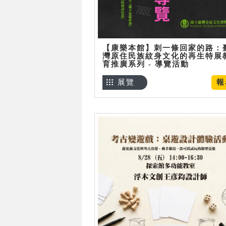
【康樂本館】刺一條回家的路：
灣原住民族紋身文化的再生特展
育推廣系列 - 導覽活動
展覽
報