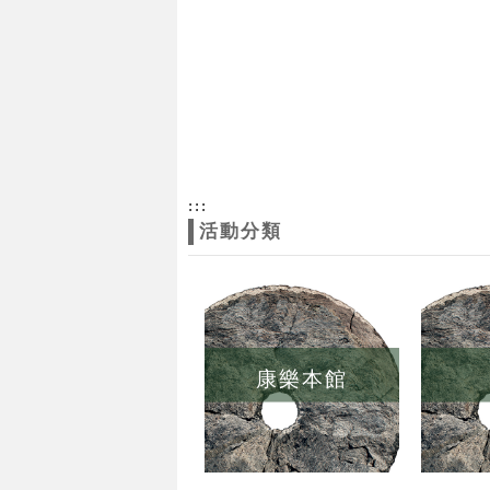
:::
活動分類
康樂本館