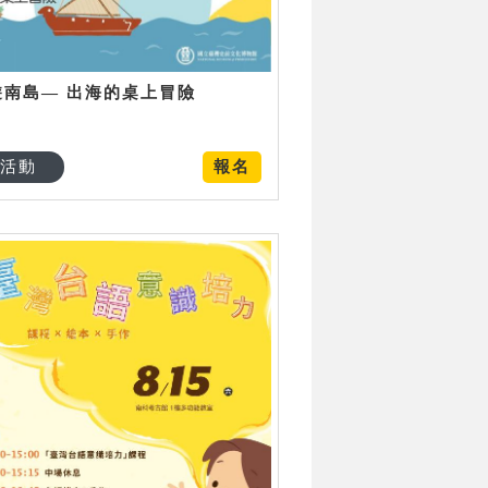
遊南島— 出海的桌上冒險
活動
報名