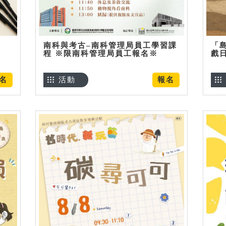
南科與考古–南科管理局員工學習課
「
程 ※限南科管理局員工報名※
戲
名
活動
報名