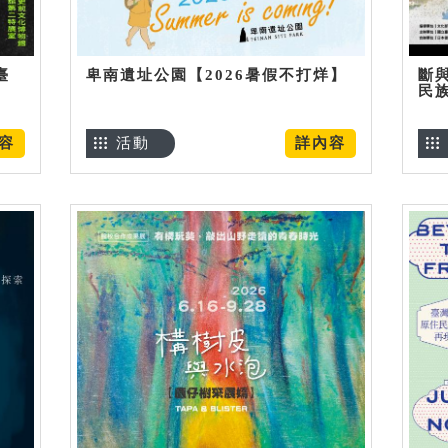
臺
卑南遺址公園【2026暑假不打烊】
斷
民
容
活動
詳內容