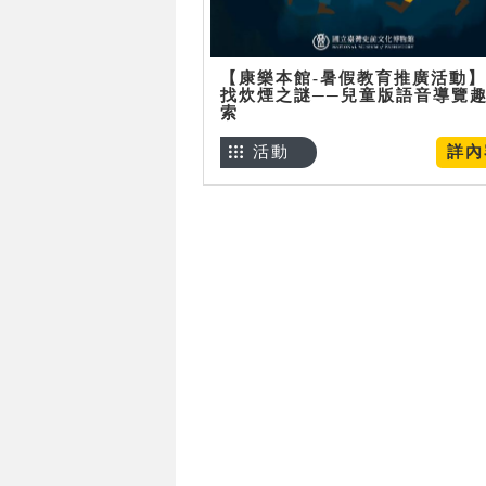
【康樂本館-暑假教育推廣活動
找炊煙之謎──兒童版語音導覽
索
活動
詳內