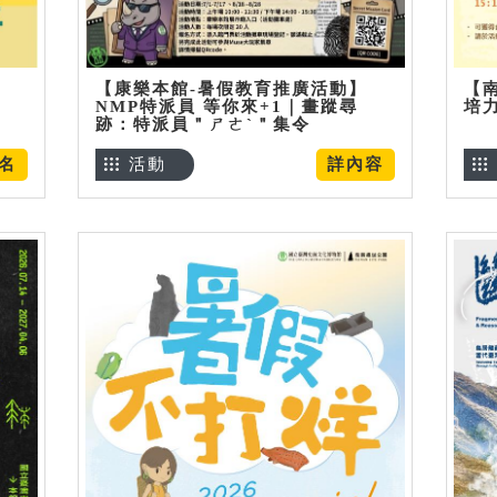
【康樂本館-暑假教育推廣活動】
【
NMP特派員 等你來+1｜畫蹤尋
培
跡：特派員＂ㄕㄜˋ＂集令
名
活動
詳內容