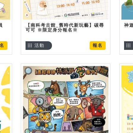
員
【南科考古館_舊時代新玩藝】碳尋
神
可可 ※限定身分報名※
名
活動
報名