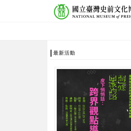
跳到主要內容
網站導覽
網
站
最新活動
主
題