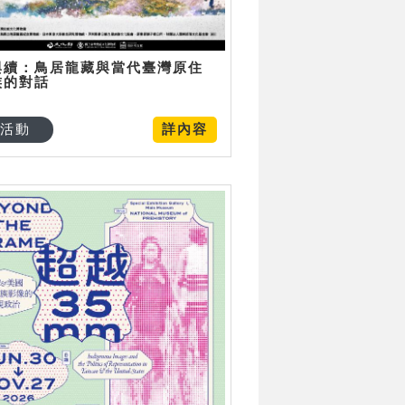
與續：鳥居龍藏與當代臺灣原住
族的對話
活動
詳內容