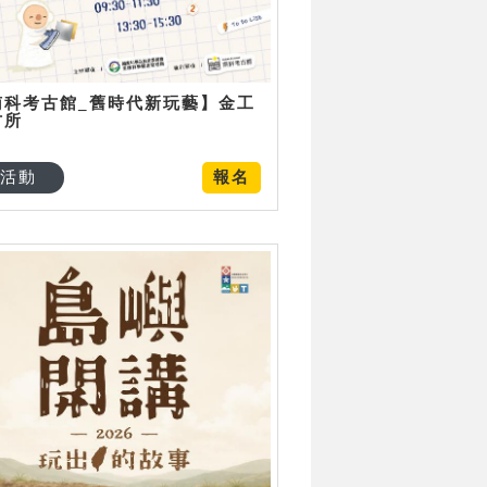
南科考古館_舊時代新玩藝】金工
古所
活動
報名