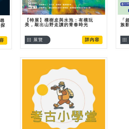
【特展】構樹皮與水泡：有構玩
「
】尋
美，敲出山野走讀的青春時光
族
趣探
展覽
詳內容
容