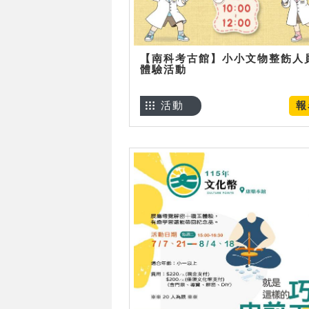
【南科考古館】小小文物整飭人
體驗活動
活動
報