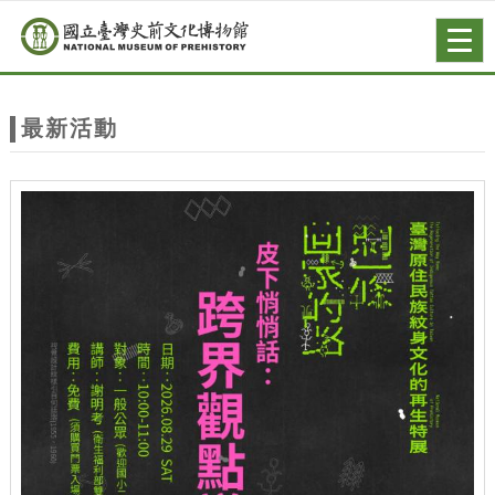
跳到主要內容
網站導覽
Togg
navig
網
站
最新活動
主
題