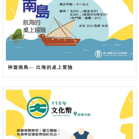
神遊南島— 出海的桌上冒險