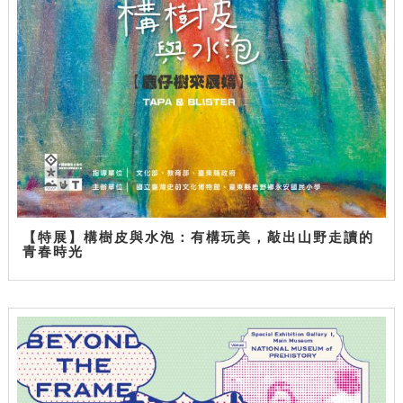
【特展】構樹皮與水泡：有構玩美，敲出山野走讀的
青春時光