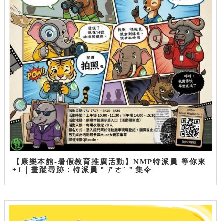
【康樂本館-暑假教育推廣活動】NMP特派員 等你來
+1｜畫蹤尋跡：特派員＂ㄕㄜˋ＂集令