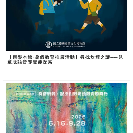
【康樂本館-暑假教育推廣活動】尋找炊煙之謎──兒
童版語音導覽趣探索