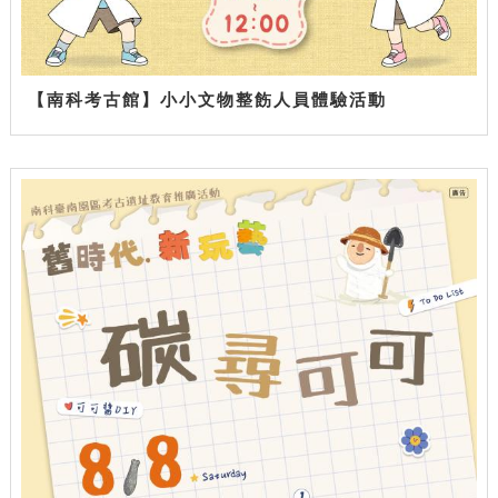
【南科考古館】小小文物整飭人員體驗活動