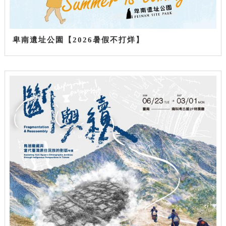
卑南遺址公園【2026暑假不打烊】