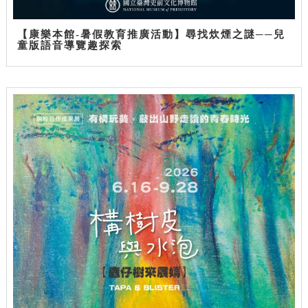
【康樂本館-暑假教育推廣活動】尋找炊煙之謎──兒
童版語音導覽趣探索