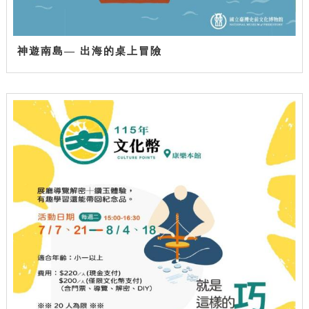
神遊南島— 出海的桌上冒險