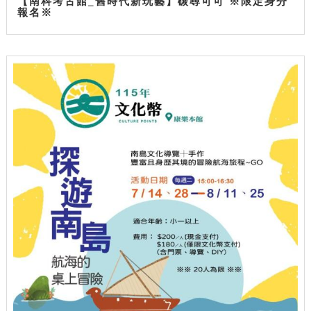
【南科考古館_舊時代新玩藝】碳尋可可 ※限定身分
報名※