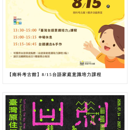
【南科考古館】8/15台語家庭意識培力課程