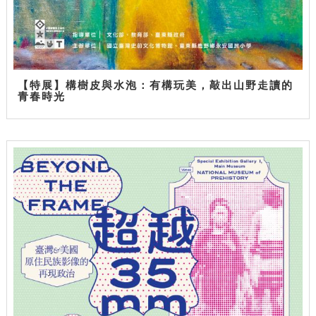
【特展】構樹皮與水泡：有構玩美，敲出山野走讀的
青春時光