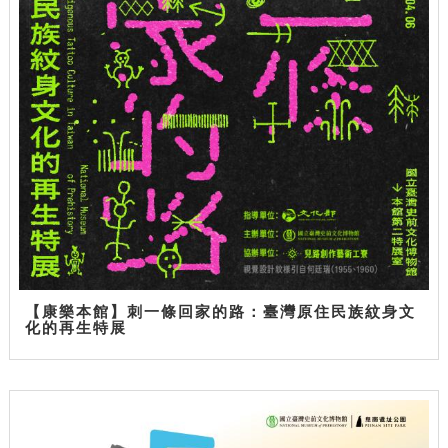
【康樂本館】刺一條回家的路：臺灣原住民族紋身文
化的再生特展