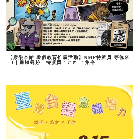
【康樂本館-暑假教育推廣活動】NMP特派員 等你來
+1｜畫蹤尋跡：特派員＂ㄕㄜˋ＂集令