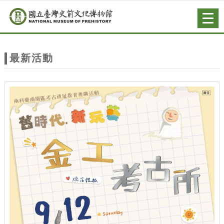
跳到主要內容
網站導覽
Togg
navig
網
站
最新活動
主
題