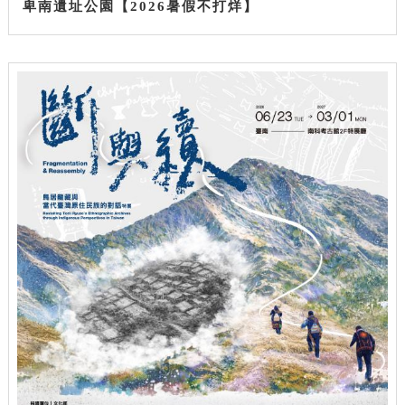
卑南遺址公園【2026暑假不打烊】