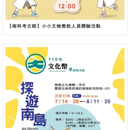
【南科考古館】小小文物整飭人員體驗活動