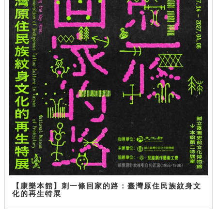
【康樂本館】刺一條回家的路：臺灣原住民族紋身文
化的再生特展