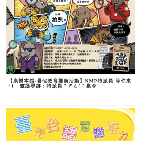
【康樂本館-暑假教育推廣活動】NMP特派員 等你來
+1｜畫蹤尋跡：特派員＂ㄕㄜˋ＂集令