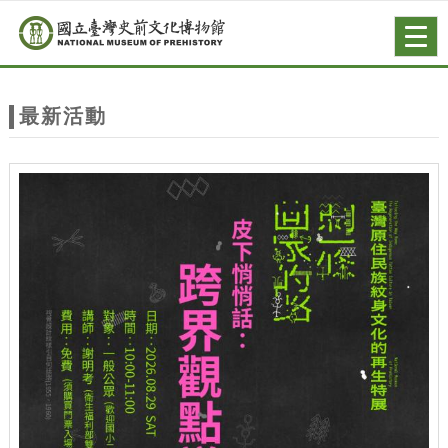
跳到主要內容
網站導覽
Togg
navig
網
站
最新活動
主
題