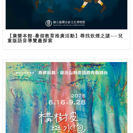
【康樂本館-暑假教育推廣活動】尋找炊煙之謎──兒
童版語音導覽趣探索