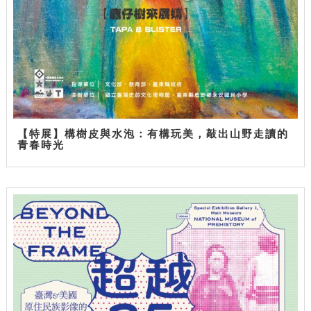
【特展】構樹皮與水泡：有構玩美，敲出山野走讀的
青春時光