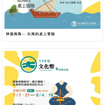
神遊南島— 出海的桌上冒險