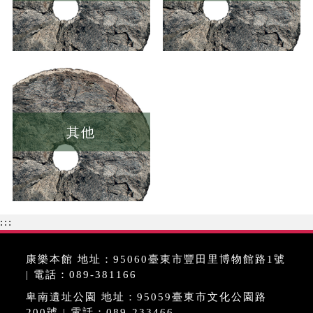
其他
:::
康樂本館 地址：95060臺東市豐田里博物館路1號
| 電話：089-381166
卑南遺址公園 地址：95059臺東市文化公園路
200號 | 電話：089-233466