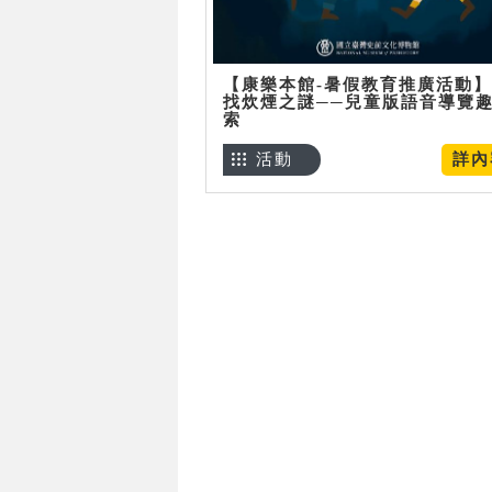
【康樂本館-暑假教育推廣活動
找炊煙之謎──兒童版語音導覽
索
活動
詳內