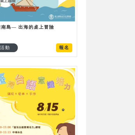
遊南島— 出海的桌上冒險
活動
報名