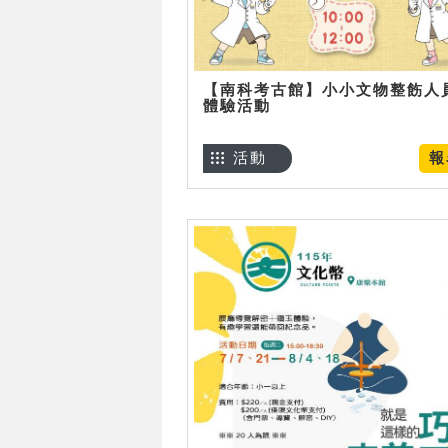
【南科考古館】小小文物整飭人
體驗活動
活動
報