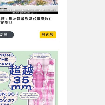
與續：鳥居龍藏與當代臺灣原住
族的對話
活動
詳內容