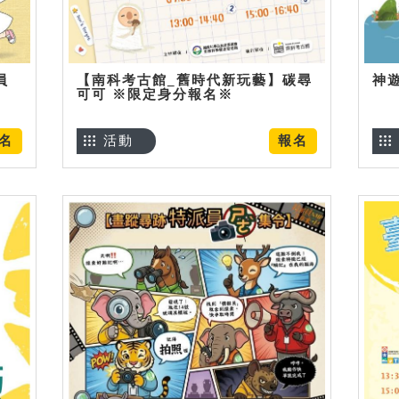
員
【南科考古館_舊時代新玩藝】碳尋
神
可可 ※限定身分報名※
名
活動
報名