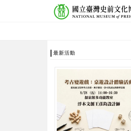
跳到主要內容
網站導覽
網
站
最新活動
主
題