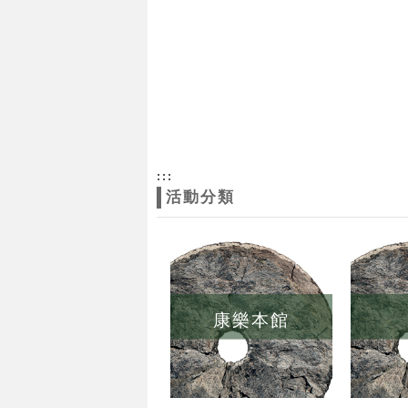
:::
活動分類
康樂本館