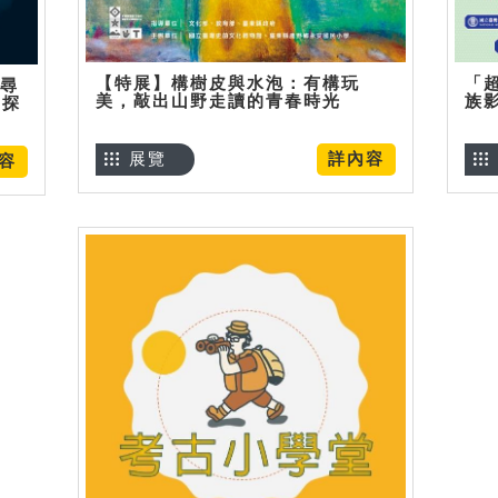
【特展】構樹皮與水泡：有構玩
「
】尋
美，敲出山野走讀的青春時光
族
趣探
展覽
詳內容
容