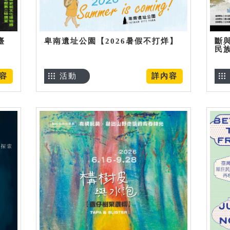
臺
卑南遺址公園【2026暑假不打烊】
斷
民
容
活動
詳內容