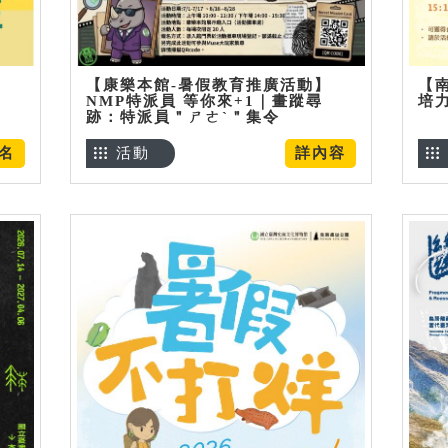
【康樂本館-暑假教育推廣活動】
【
NMP特派員 等你來+1｜畫蹤尋
培
跡：特派員＂ㄕㄜˋ＂集令
名
活動
詳內容