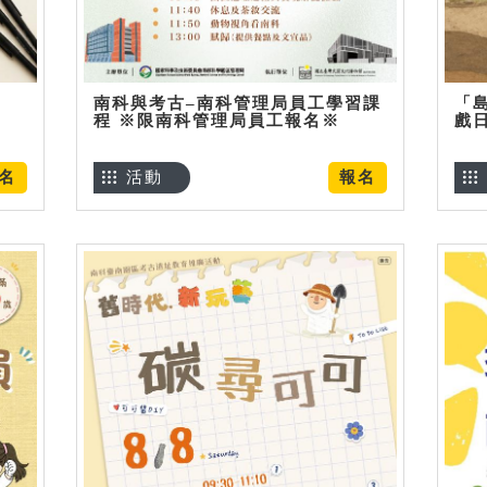
南科與考古–南科管理局員工學習課
「
程 ※限南科管理局員工報名※
戲
名
活動
報名