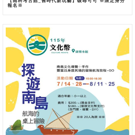
【南科考古館_舊時代新玩藝】碳尋可可 ※限定身分
報名※