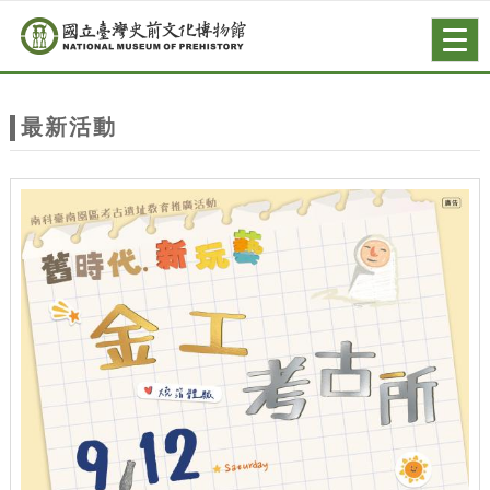
跳到主要內容
網站導覽
Togg
navig
網
站
最新活動
主
題