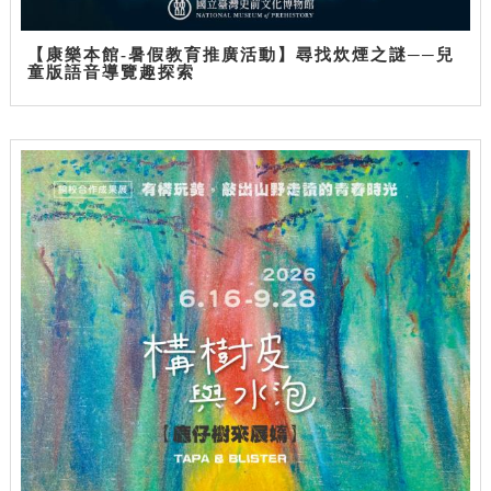
【康樂本館-暑假教育推廣活動】尋找炊煙之謎──兒
童版語音導覽趣探索