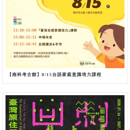
【南科考古館】8/15台語家庭意識培力課程