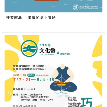
神遊南島— 出海的桌上冒險