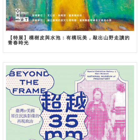
【特展】構樹皮與水泡：有構玩美，敲出山野走讀的
青春時光