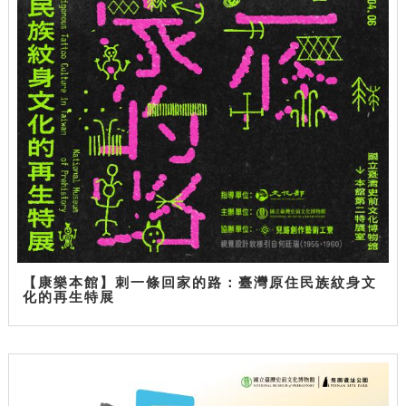
【康樂本館】刺一條回家的路：臺灣原住民族紋身文
化的再生特展