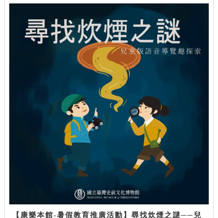
【康樂本館-暑假教育推廣活動】尋找炊煙之謎──兒