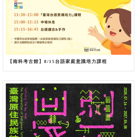
【南科考古館】8/15台語家庭意識培力課程