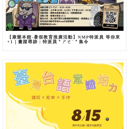
【康樂本館-暑假教育推廣活動】NMP特派員 等你來
+1｜畫蹤尋跡：特派員＂ㄕㄜˋ＂集令