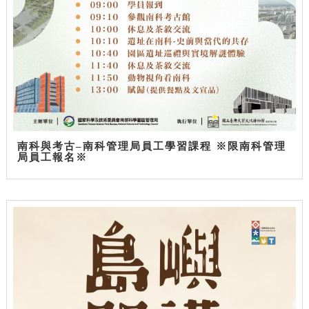
南科與考古–南科管理局員工學習課程 ※限南科管理
局員工報名※