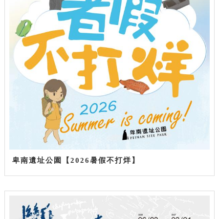
卑南遺址公園【2026暑假不打烊】