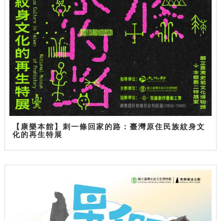
【康樂本館】刺一條回家的路：臺灣原住民族紋身文
化的再生特展