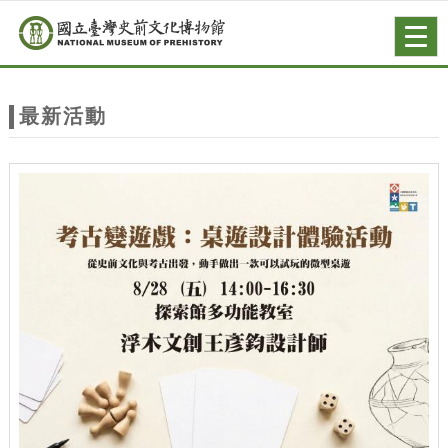
跳到主要內容
網站導覽
Togg
navig
網
站
最新活動
主
題