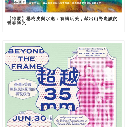
【特展】構樹皮與水泡：有構玩美，敲出山野走讀的
青春時光