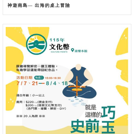
神遊南島— 出海的桌上冒險