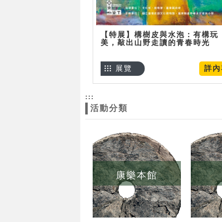
【特展】構樹皮與水泡：有構玩
美，敲出山野走讀的青春時光
展覽
詳內
:::
活動分類
康樂本館