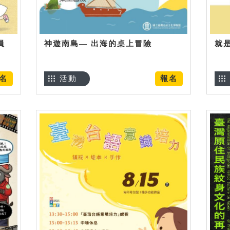
員
神遊南島— 出海的桌上冒險
就
名
活動
報名