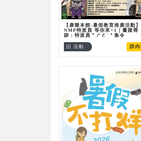
【康樂本館-暑假教育推廣活動】
NMP特派員 等你來+1｜畫蹤尋
跡：特派員＂ㄕㄜˋ＂集令
活動
詳內