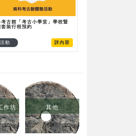
科考古館「考古小學堂」學校暨
體套裝行程預約
活動
詳內容
/工作坊
其他