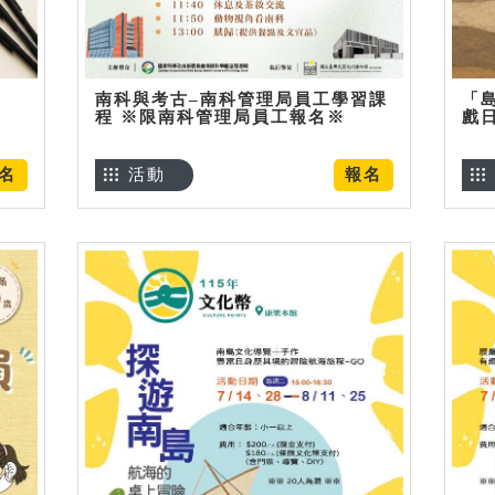
南科與考古–南科管理局員工學習課
「
程 ※限南科管理局員工報名※
戲
名
活動
報名