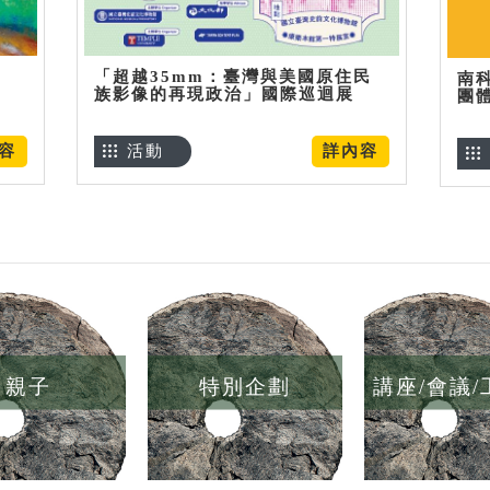
「超越35mm：臺灣與美國原住民
南
族影像的再現政治」國際巡迴展
團
容
活動
詳內容
親子
特別企劃
講座/會議