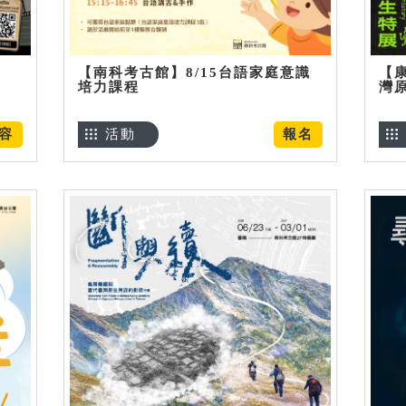
【南科考古館】8/15台語家庭意識
【
培力課程
灣
容
活動
報名