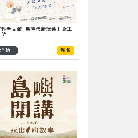
南科考古館_舊時代新玩藝】金工
古所
活動
報名