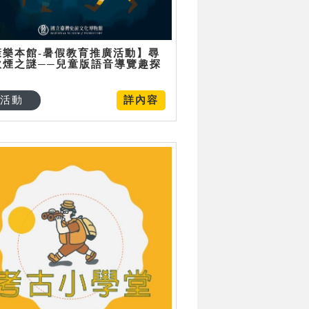
康樂本館-暑假教育推廣活動】尋
炊煙之謎──兒童版語音導覽趣探
活動
詳內容