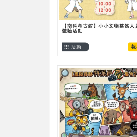
【南科考古館】小小文物整飭人
體驗活動
活動
報