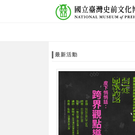
跳到主要內容
網站導覽
網
站
最新活動
主
題