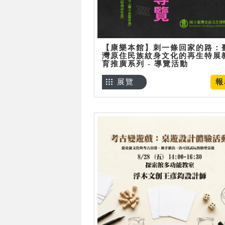
【康樂本館】刺一條回家的路：
灣原住民族紋身文化的再生特展
育推廣系列 - 導覽活動
展覽
報