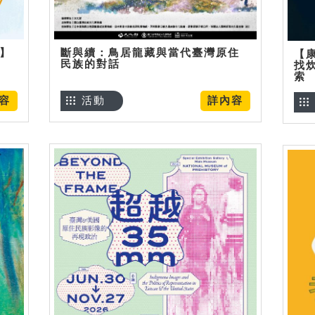
烊】
斷與續：鳥居龍藏與當代臺灣原住
【
民族的對話
找
索
容
活動
詳內容