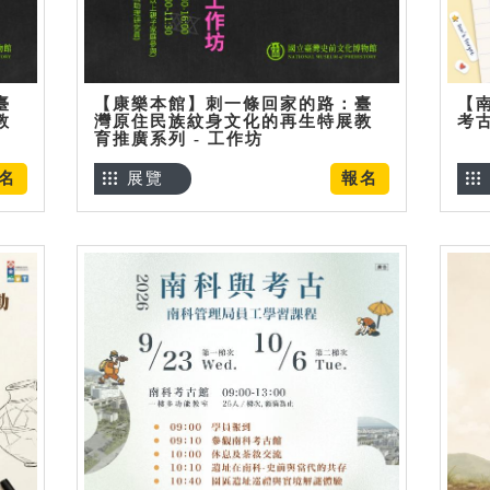
臺
【康樂本館】刺一條回家的路：臺
【
教
灣原住民族紋身文化的再生特展教
考
育推廣系列 - 工作坊
名
展覽
報名