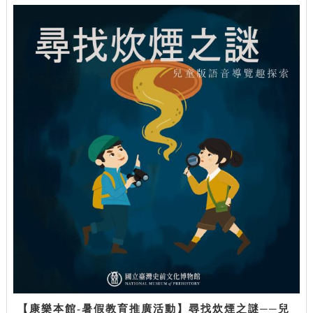
【康樂本館-暑假教育推廣活動】尋找炊煙之謎──兒