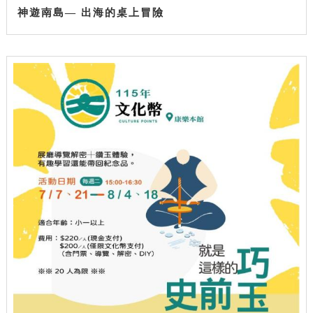
神遊南島— 出海的桌上冒險