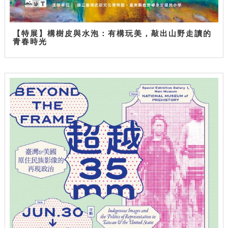
【特展】構樹皮與水泡：有構玩美，敲出山野走讀的
青春時光