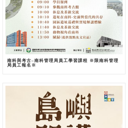
南科與考古–南科管理局員工學習課程 ※限南科管理
局員工報名※