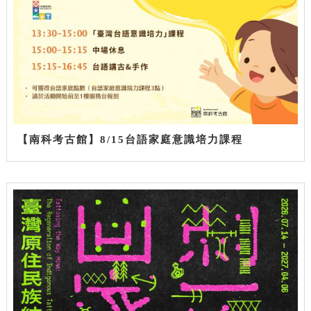
【南科考古館】8/15台語家庭意識培力課程