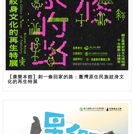
【康樂本館】刺一條回家的路：臺灣原住民族紋身文
化的再生特展