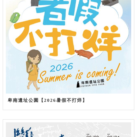
卑南遺址公園【2026暑假不打烊】