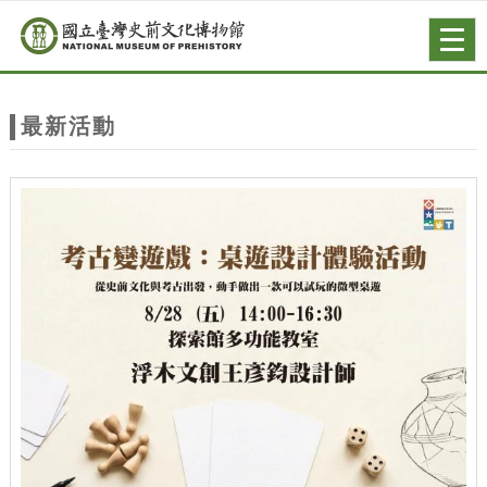
跳到主要內容
網站導覽
Togg
navig
網
站
最新活動
主
題