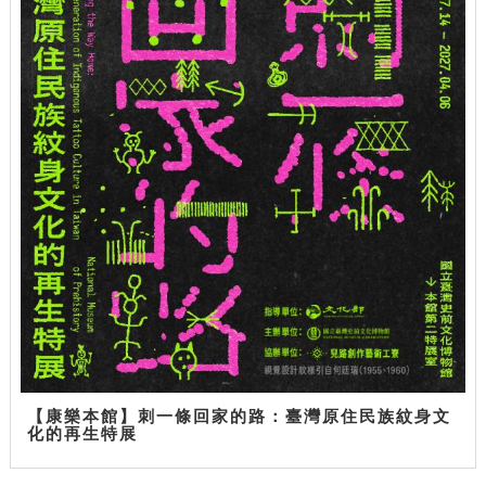
【康樂本館】刺一條回家的路：臺灣原住民族紋身文
化的再生特展