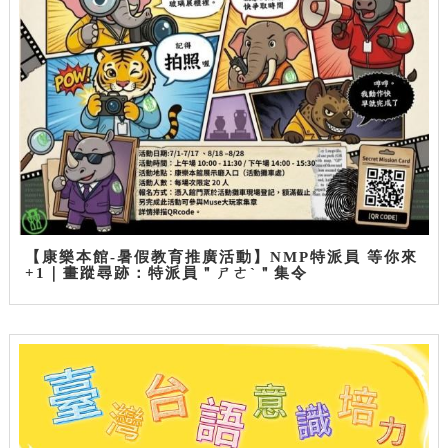
【康樂本館-暑假教育推廣活動】NMP特派員 等你來
+1｜畫蹤尋跡：特派員＂ㄕㄜˋ＂集令