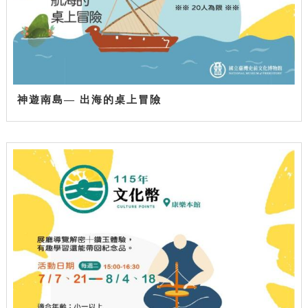
神遊南島— 出海的桌上冒險