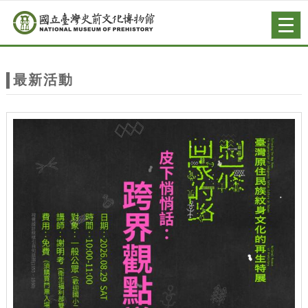
跳到主要內容
網站導覽
Togg
navig
網
站
最新活動
主
題