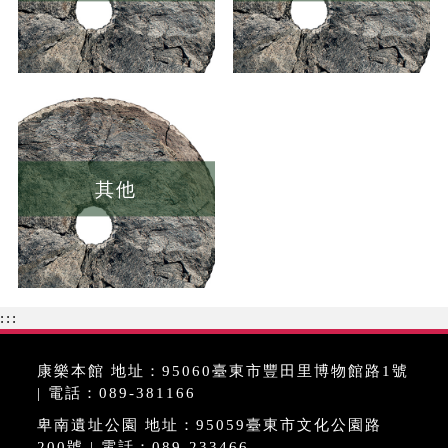
其他
:::
康樂本館 地址：95060臺東市豐田里博物館路1號
| 電話：089-381166
卑南遺址公園 地址：95059臺東市文化公園路
200號 | 電話：089-233466