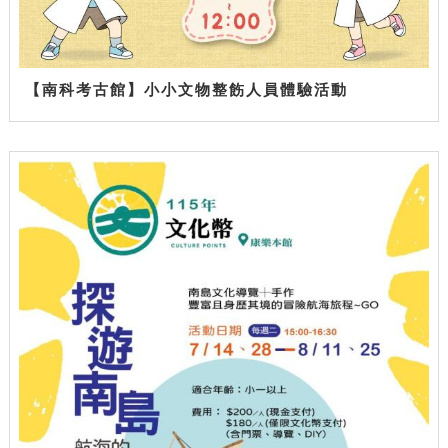
【南科考古館】小小文物整飭人員體驗活動