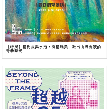
【特展】構樹皮與水泡：有構玩美，敲出山野走讀的
青春時光