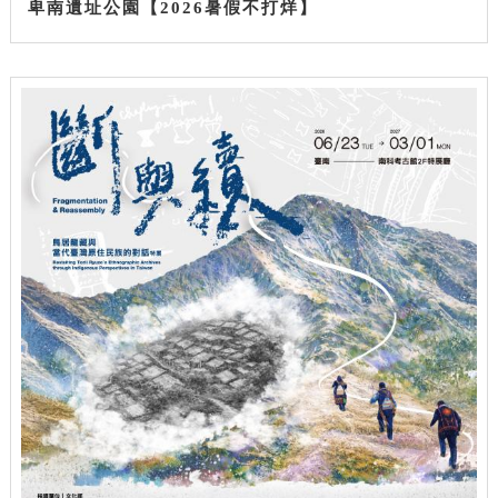
卑南遺址公園【2026暑假不打烊】