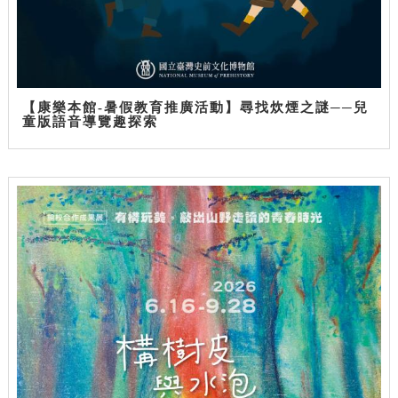
【康樂本館-暑假教育推廣活動】尋找炊煙之謎──兒
童版語音導覽趣探索