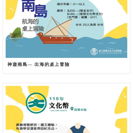
神遊南島— 出海的桌上冒險