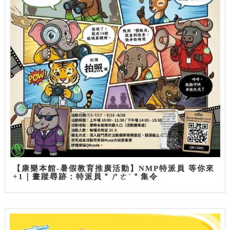
【康樂本館-暑假教育推廣活動】NMP特派員 等你來
+1｜畫蹤尋跡：特派員＂ㄕㄜˋ＂集令