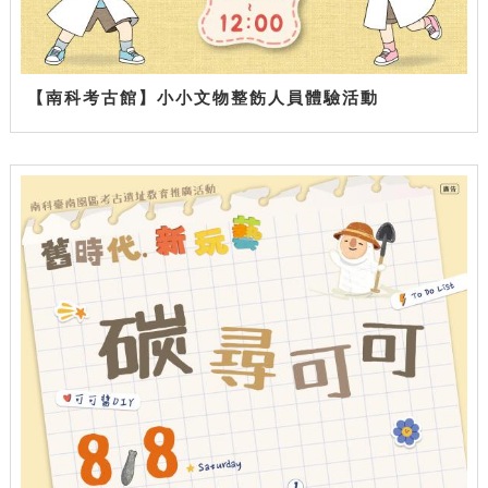
【南科考古館】小小文物整飭人員體驗活動