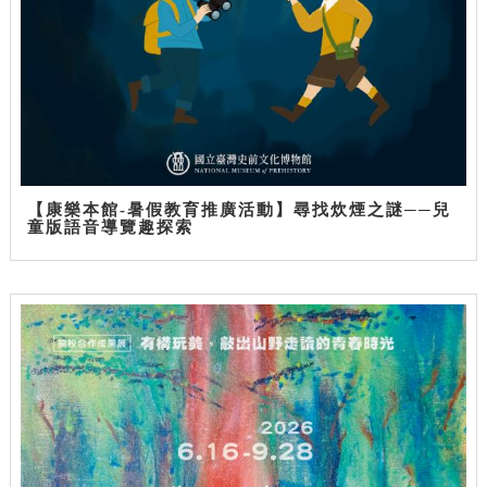
【康樂本館-暑假教育推廣活動】尋找炊煙之謎──兒
童版語音導覽趣探索