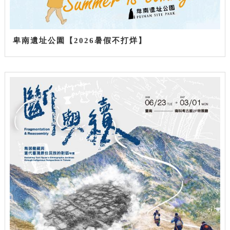
卑南遺址公園【2026暑假不打烊】