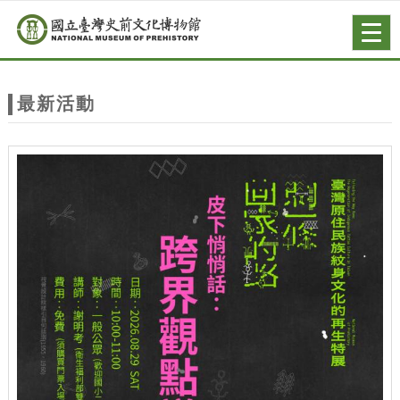
跳到主要內容
網站導覽
Togg
navig
網
站
最新活動
主
題