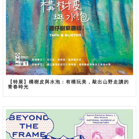
【特展】構樹皮與水泡：有構玩美，敲出山野走讀的
青春時光