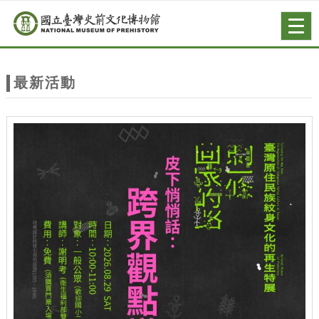
跳到主要內容
網站導覽
Togg
navig
網
站
最新活動
主
題