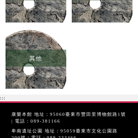
其他
:::
康樂本館 地址：95060臺東市豐田里博物館路1號
| 電話：089-381166
卑南遺址公園 地址：95059臺東市文化公園路
200號 | 電話：089-233466