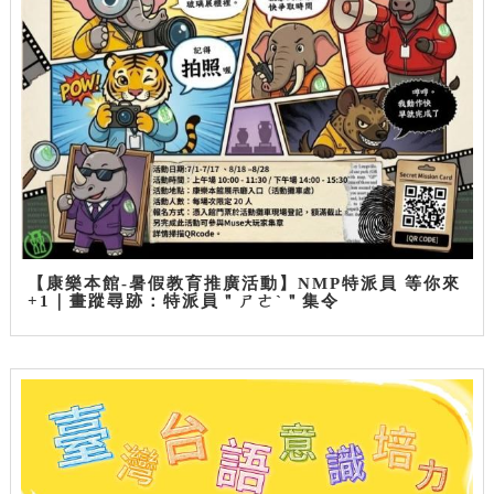
【康樂本館-暑假教育推廣活動】NMP特派員 等你來
+1｜畫蹤尋跡：特派員＂ㄕㄜˋ＂集令