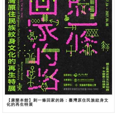
【康樂本館】刺一條回家的路：臺灣原住民族紋身文
化的再生特展