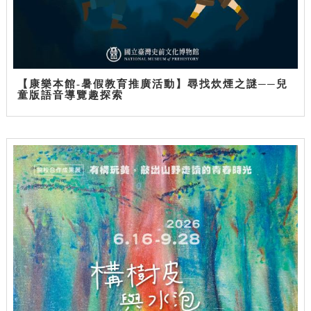
【康樂本館-暑假教育推廣活動】尋找炊煙之謎──兒
童版語音導覽趣探索