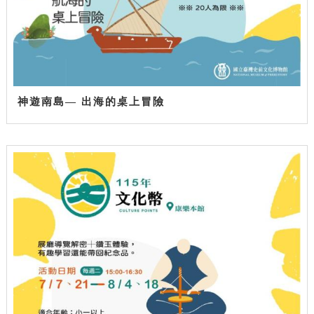
神遊南島— 出海的桌上冒險