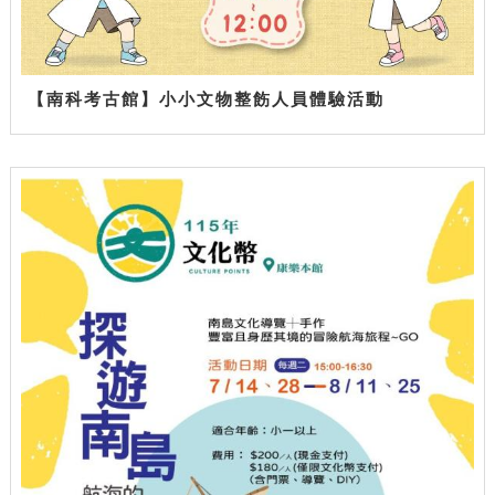
【南科考古館】小小文物整飭人員體驗活動