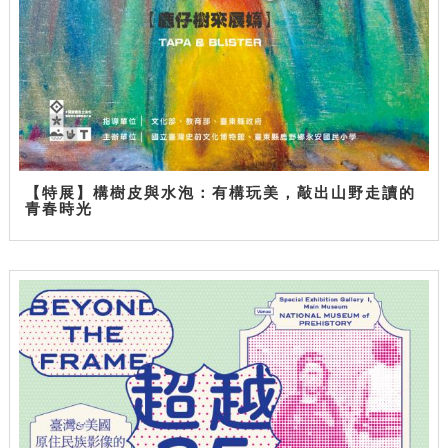
【特展】構樹皮與水泡：有構玩美，敲出山野走讀的
青春時光