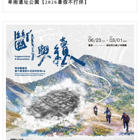
卑南遺址公園【2026暑假不打烊】