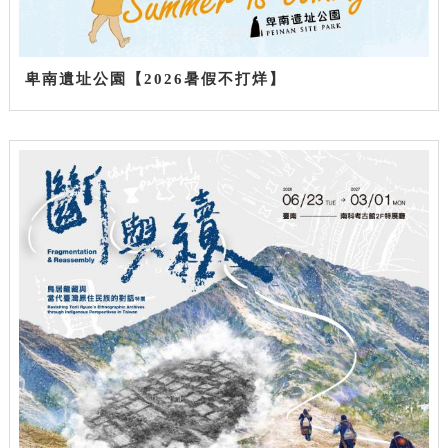
卑南遺址公園【2026暑假不打烊】