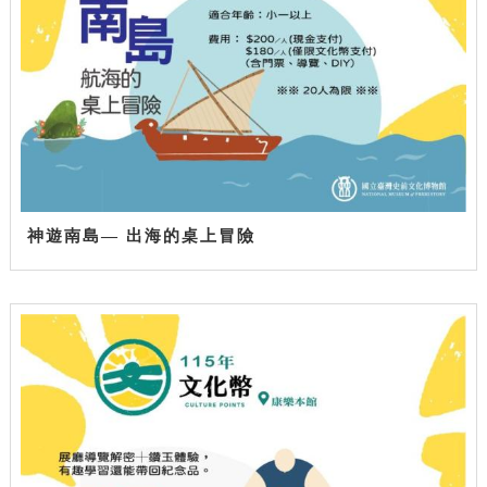
神遊南島— 出海的桌上冒險