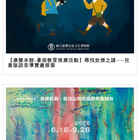
【康樂本館-暑假教育推廣活動】尋找炊煙之謎──兒
童版語音導覽趣探索