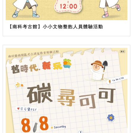
【南科考古館】小小文物整飭人員體驗活動