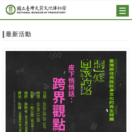
跳到主要內容
網站導覽
Togg
navig
網
站
最新活動
主
題