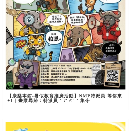
【康樂本館-暑假教育推廣活動】NMP特派員 等你來
+1｜畫蹤尋跡：特派員＂ㄕㄜˋ＂集令