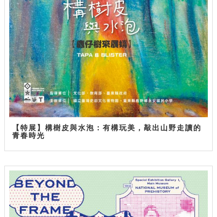
【特展】構樹皮與水泡：有構玩美，敲出山野走讀的
青春時光