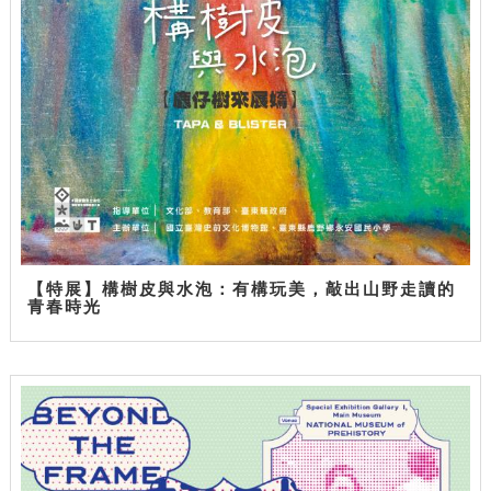
【特展】構樹皮與水泡：有構玩美，敲出山野走讀的
青春時光