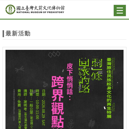
跳到主要內容
網站導覽
Togg
navig
網
站
最新活動
主
題