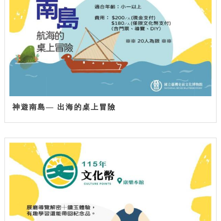
神遊南島— 出海的桌上冒險