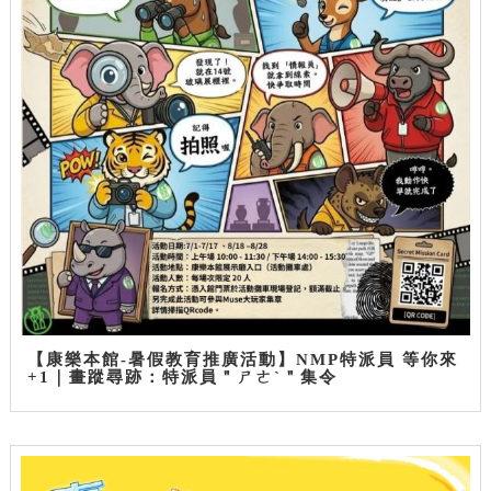
【康樂本館-暑假教育推廣活動】NMP特派員 等你來
+1｜畫蹤尋跡：特派員＂ㄕㄜˋ＂集令