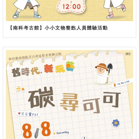
【南科考古館】小小文物整飭人員體驗活動