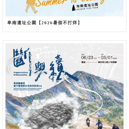
卑南遺址公園【2026暑假不打烊】