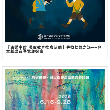
【康樂本館-暑假教育推廣活動】尋找炊煙之謎──兒
童版語音導覽趣探索