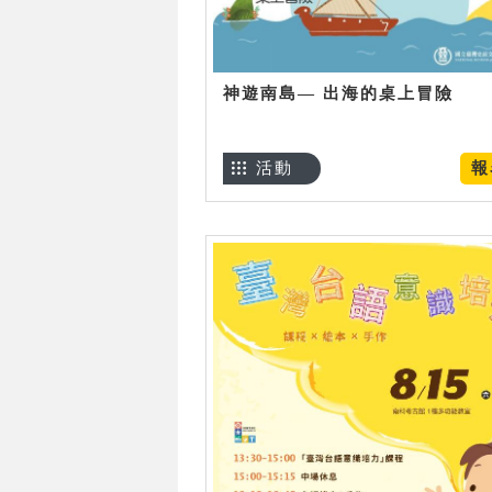
神遊南島— 出海的桌上冒險
活動
報