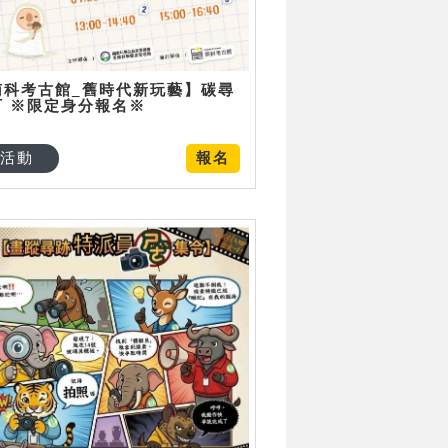
南科考古館_舊時代新玩藝】碳尋
可 ※限定身分報名※
活動
報名