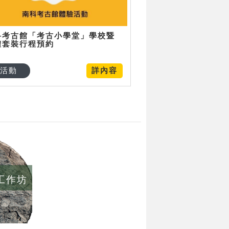
科考古館「考古小學堂」學校暨
體套裝行程預約
活動
詳內容
/工作坊