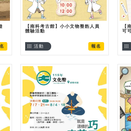
遊
【南科考古館】小小文物整飭人員
【
體驗活動
可
名
活動
報名