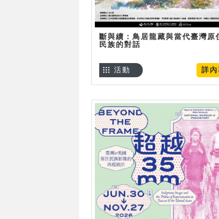
斷與續：鳥居龍藏與當代臺灣原
民族的對話
活動
詳內