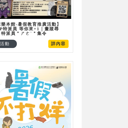
康樂本館-暑假教育推廣活動】
P特派員 等你來+1｜畫蹤尋
：特派員＂ㄕㄜˋ＂集令
活動
詳內容