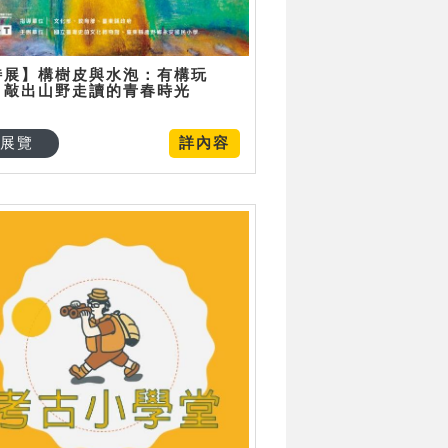
特展】構樹皮與水泡：有構玩
，敲出山野走讀的青春時光
展覽
詳內容