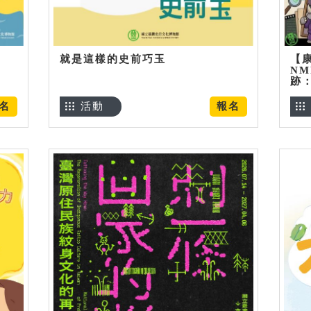
就是這樣的史前巧玉
【
NM
跡
名
活動
報名