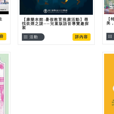
住
【
【康樂本館-暑假教育推廣活動】尋
美
找炊煙之謎──兒童版語音導覽趣探
索
容
活動
詳內容