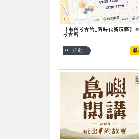
【南科考古館_舊時代新玩藝】
考古所
活動
報