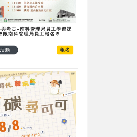
科與考古–南科管理局員工學習課
 ※限南科管理局員工報名※
活動
報名