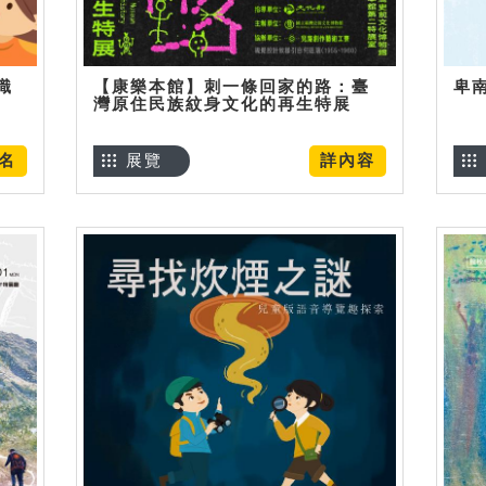
識
【康樂本館】刺一條回家的路：臺
卑
灣原住民族紋身文化的再生特展
名
展覽
詳內容