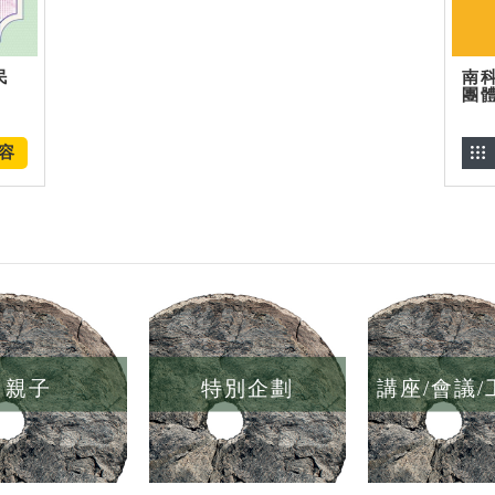
民
南
團
容
親子
特別企劃
講座/會議