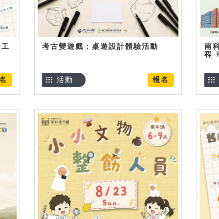
金工
考古變遊戲：桌遊設計體驗活動
南
程
名
活動
報名