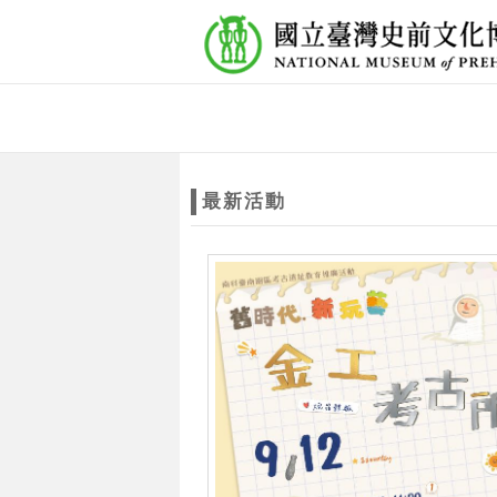
跳到主要內容
網站導覽
網
站
最新活動
主
題