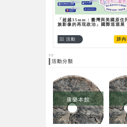
「超越35mm：臺灣與美國原住
族影像的再現政治」國際巡迴展
活動
詳內
:::
活動分類
康樂本館