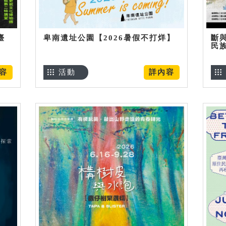
臺
卑南遺址公園【2026暑假不打烊】
斷
民
容
活動
詳內容