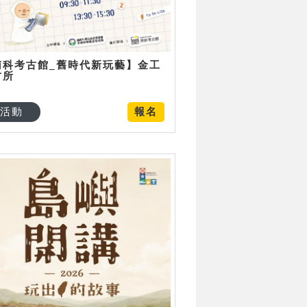
南科考古館_舊時代新玩藝】金工
古所
活動
報名