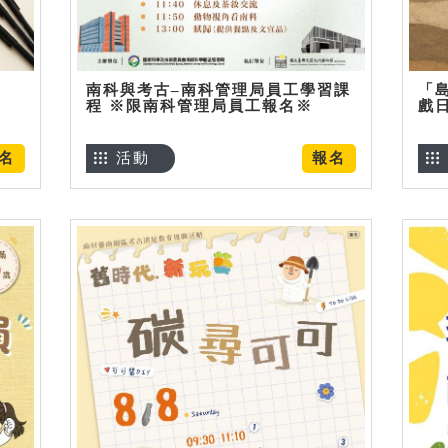
南科與考古–南科管理局員工學習課
「
程 ※限南科管理局員工報名※
戲
名
活動
報名