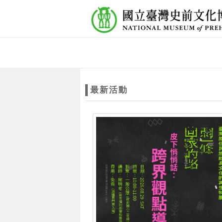
跳到主要內容
網站導覽
網
站
最新活動
主
題