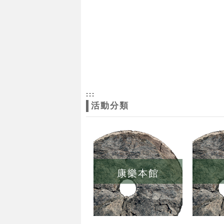
:::
活動分類
康樂本館