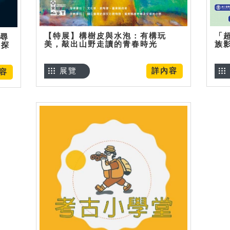
【特展】構樹皮與水泡：有構玩
「
】尋
美，敲出山野走讀的青春時光
族
趣探
展覽
詳內容
容