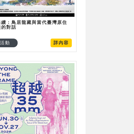
與續：鳥居龍藏與當代臺灣原住
族的對話
活動
詳內容