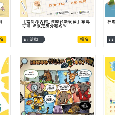
員
【南科考古館_舊時代新玩藝】碳尋
神
可可 ※限定身分報名※
名
活動
報名