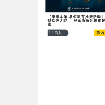
【康樂本館-暑假教育推廣活動
找炊煙之謎──兒童版語音導覽
索
活動
詳內