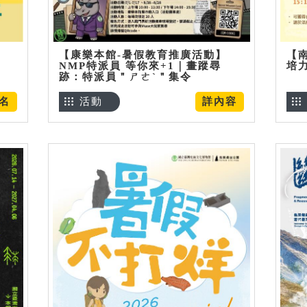
【康樂本館-暑假教育推廣活動】
【
NMP特派員 等你來+1｜畫蹤尋
培
跡：特派員＂ㄕㄜˋ＂集令
名
活動
詳內容