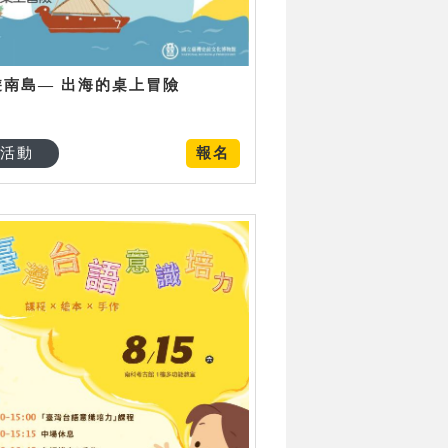
遊南島— 出海的桌上冒險
活動
報名