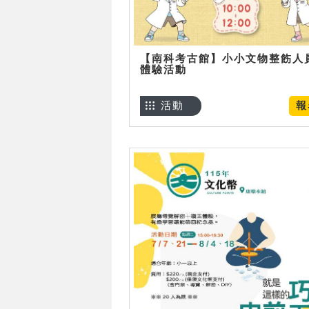
【南科考古館】小小文物整飭人
體驗活動
活動
報