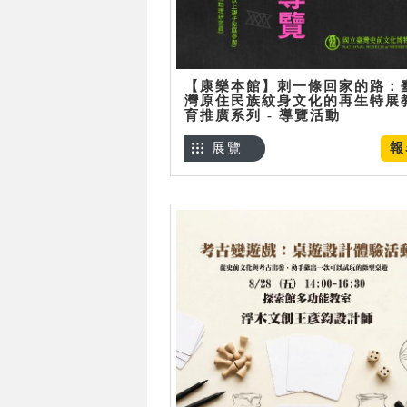
【康樂本館】刺一條回家的路：
灣原住民族紋身文化的再生特展
育推廣系列 - 導覽活動
展覽
報