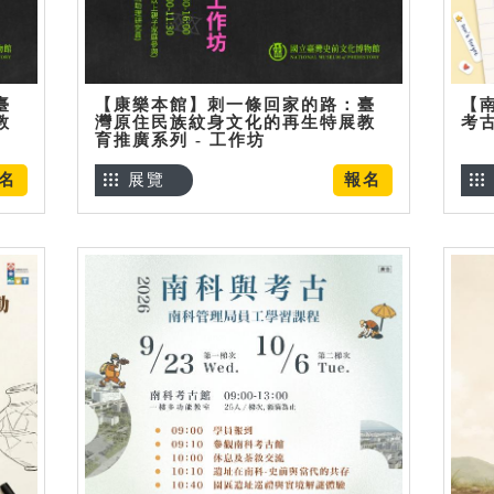
臺
【康樂本館】刺一條回家的路：臺
【
教
灣原住民族紋身文化的再生特展教
考
育推廣系列 - 工作坊
名
展覽
報名