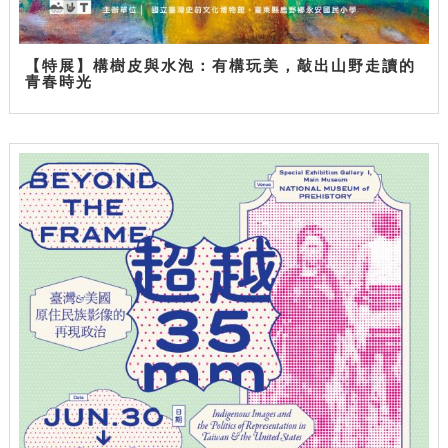
【特展】構樹皮與水泡：有構玩美，敲出山野走讀的
青春時光