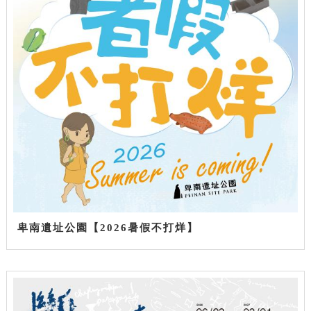
卑南遺址公園【2026暑假不打烊】