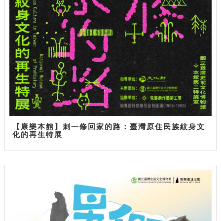
【康樂本館】刺一條回家的路：臺灣原住民族紋身文
化的再生特展