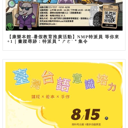
【康樂本館-暑假教育推廣活動】NMP特派員 等你來
+1｜畫蹤尋跡：特派員＂ㄕㄜˋ＂集令