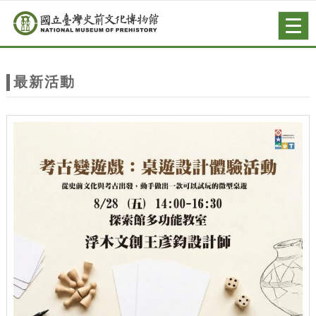
跳到主要內容
網站導覽
Togg
navig
網
站
最新活動
主
題