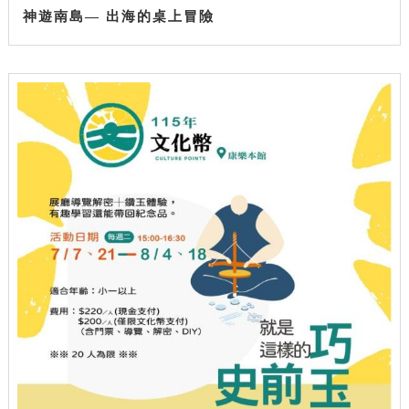
神遊南島— 出海的桌上冒險