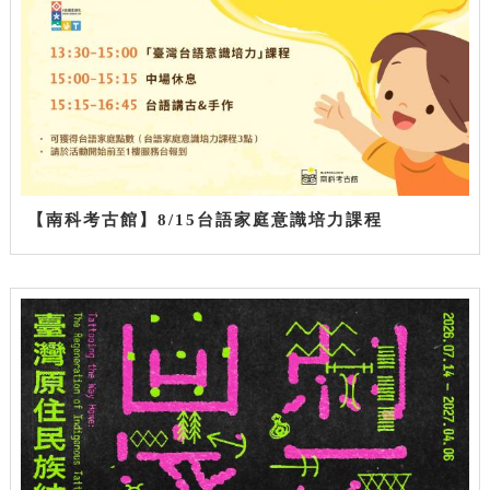
【南科考古館】8/15台語家庭意識培力課程