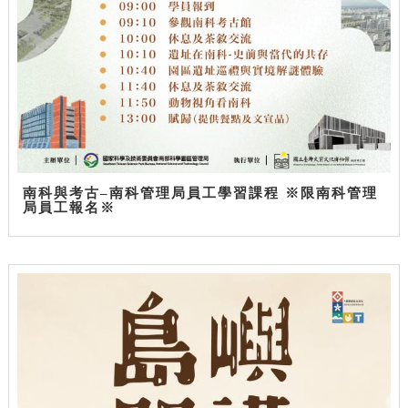
南科與考古–南科管理局員工學習課程 ※限南科管理
局員工報名※