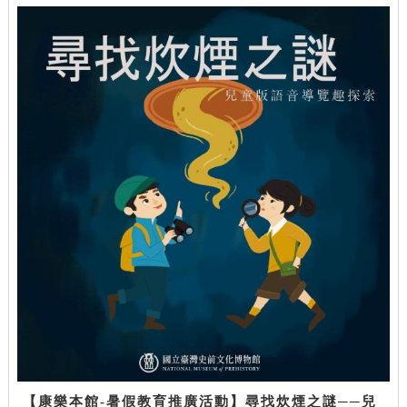
【康樂本館-暑假教育推廣活動】尋找炊煙之謎──兒