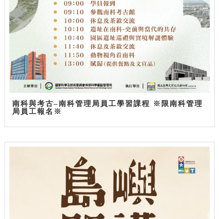
南科與考古–南科管理局員工學習課程 ※限南科管理
局員工報名※