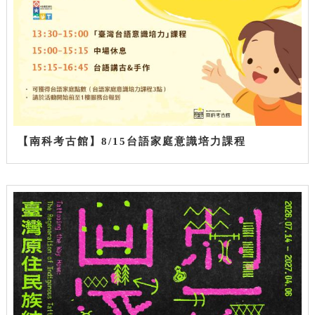
【南科考古館】8/15台語家庭意識培力課程