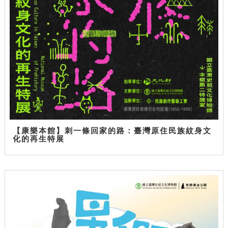
【康樂本館】刺一條回家的路：臺灣原住民族紋身文
化的再生特展