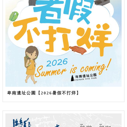
卑南遺址公園【2026暑假不打烊】