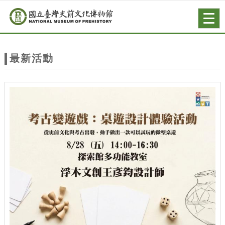
跳到主要內容
網站導覽
Togg
navig
網
站
最新活動
主
題