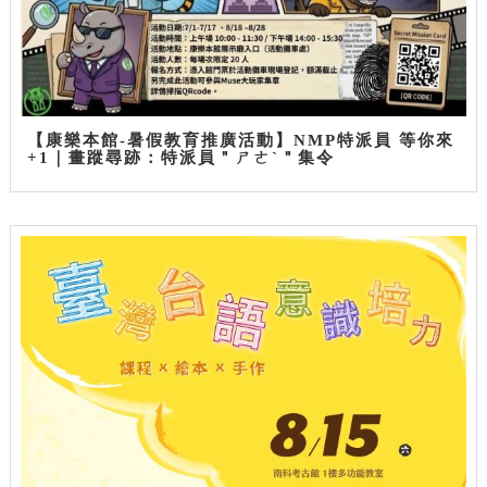
【康樂本館-暑假教育推廣活動】NMP特派員 等你來
+1｜畫蹤尋跡：特派員＂ㄕㄜˋ＂集令