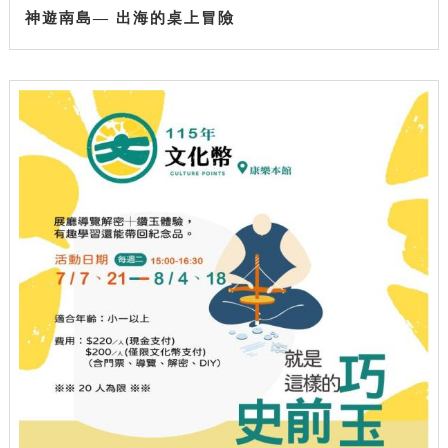
神遊南島— 出海的桌上冒險