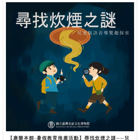
【康樂本館-暑假教育推廣活動】尋找炊煙之謎──兒