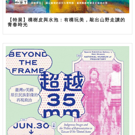
【特展】構樹皮與水泡：有構玩美，敲出山野走讀的
青春時光