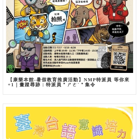
【康樂本館-暑假教育推廣活動】NMP特派員 等你來
+1｜畫蹤尋跡：特派員＂ㄕㄜˋ＂集令