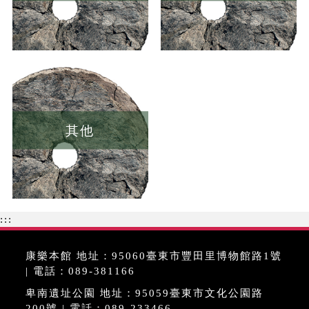
其他
:::
康樂本館 地址：95060臺東市豐田里博物館路1號
| 電話：089-381166
卑南遺址公園 地址：95059臺東市文化公園路
200號 | 電話：089-233466