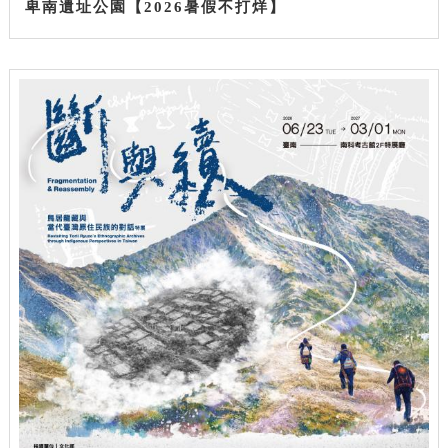
卑南遺址公園【2026暑假不打烊】