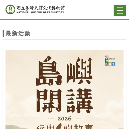
跳到主要內容
網站導覽
Togg
navig
網
站
最新活動
主
題