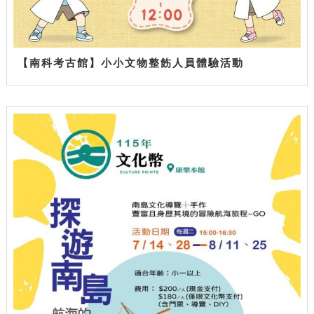
【南科考古館】小小文物整飭人員體驗活動