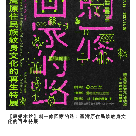
【康樂本館】刺一條回家的路：臺灣原住民族紋身文
化的再生特展