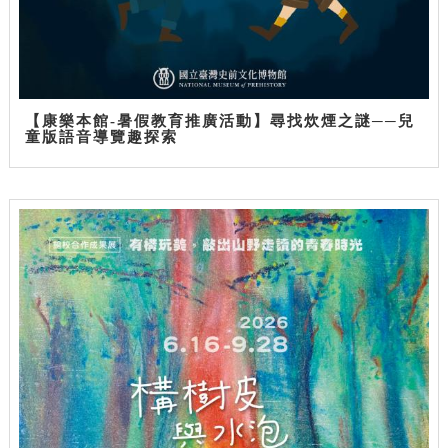
【康樂本館-暑假教育推廣活動】尋找炊煙之謎──兒
童版語音導覽趣探索