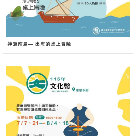
神遊南島— 出海的桌上冒險