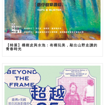
【特展】構樹皮與水泡：有構玩美，敲出山野走讀的
青春時光