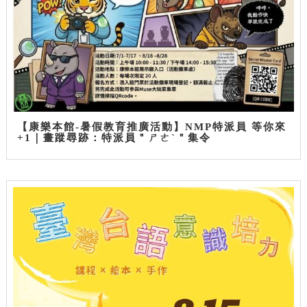
【康樂本館-暑假教育推廣活動】NMP特派員 等你來
+1｜畫蹤尋跡：特派員＂ㄕㄜˋ＂集令