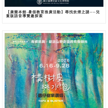
【康樂本館-暑假教育推廣活動】尋找炊煙之謎──兒
童版語音導覽趣探索