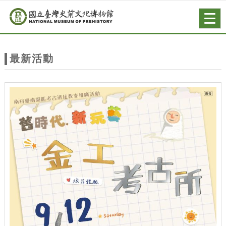
跳到主要內容
網站導覽
Togg
navig
網
站
最新活動
主
題