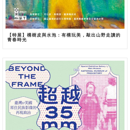
【特展】構樹皮與水泡：有構玩美，敲出山野走讀的
青春時光