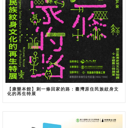
【康樂本館】刺一條回家的路：臺灣原住民族紋身文
化的再生特展