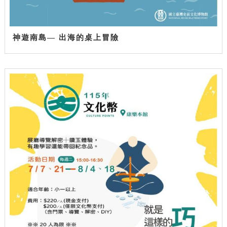
神遊南島— 出海的桌上冒險