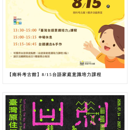
【南科考古館】8/15台語家庭意識培力課程