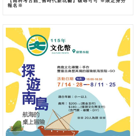
【南科考古館_舊時代新玩藝】碳尋可可 ※限定身分
報名※