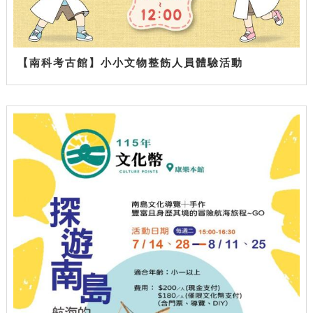
【南科考古館】小小文物整飭人員體驗活動