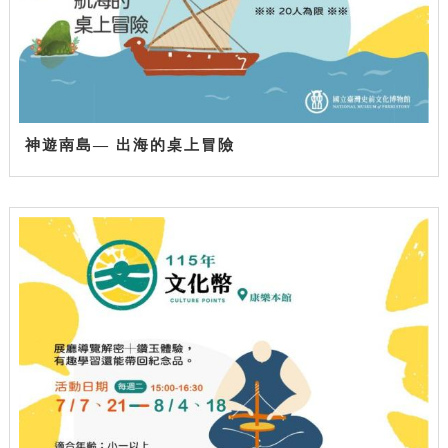
神遊南島— 出海的桌上冒險