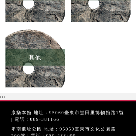
其他
:::
康樂本館 地址：95060臺東市豐田里博物館路1號
| 電話：089-381166
卑南遺址公園 地址：95059臺東市文化公園路
200號 | 電話：089-233466