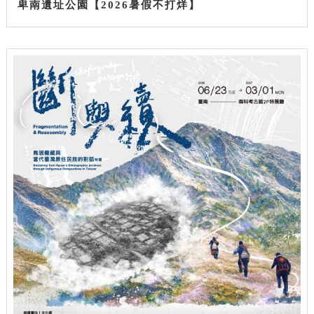
卑南遺址公園【2026暑假不打烊】