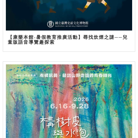
【康樂本館-暑假教育推廣活動】尋找炊煙之謎──兒
童版語音導覽趣探索