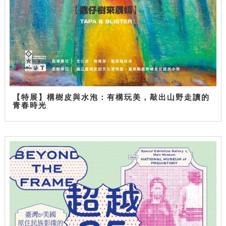
【特展】構樹皮與水泡：有構玩美，敲出山野走讀的
青春時光