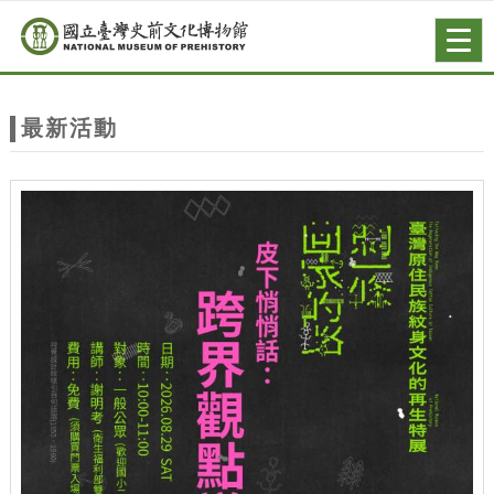
跳到主要內容
網站導覽
Togg
navig
網
站
最新活動
主
題