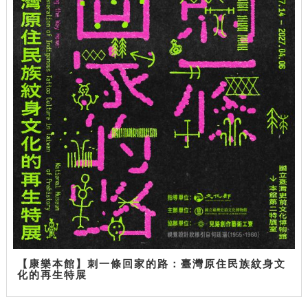
【康樂本館】刺一條回家的路：臺灣原住民族紋身文
化的再生特展