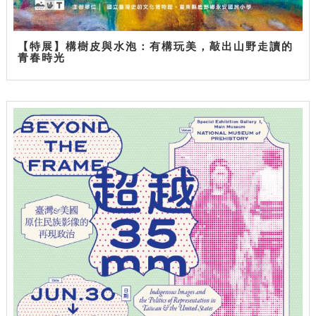
【特展】構樹皮與水泡：有構玩美，敲出山野走讀的
青春時光