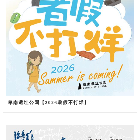
卑南遺址公園【2026暑假不打烊】