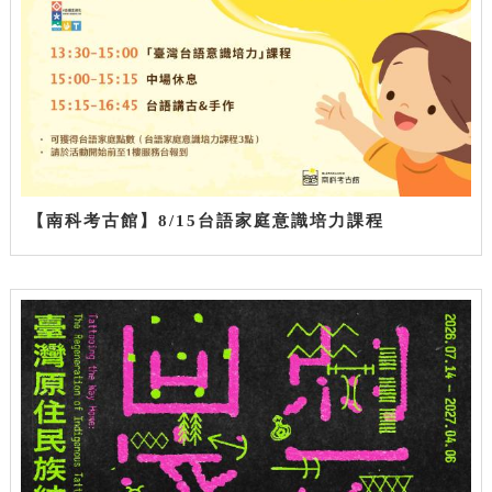
【南科考古館】8/15台語家庭意識培力課程