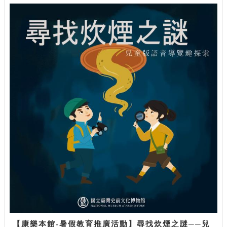
【康樂本館-暑假教育推廣活動】尋找炊煙之謎──兒