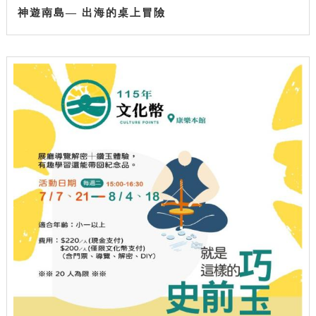
神遊南島— 出海的桌上冒險