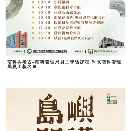
南科與考古–南科管理局員工學習課程 ※限南科管理
局員工報名※