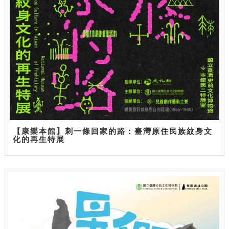
【康樂本館】刺一條回家的路：臺灣原住民族紋身文
化的再生特展