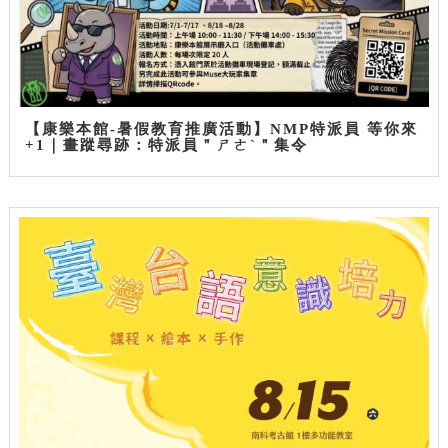
【康樂本館-暑假教育推廣活動】NMP特派員 等你來
+1｜畫蹤尋跡：特派員＂ㄕㄜˋ＂集令