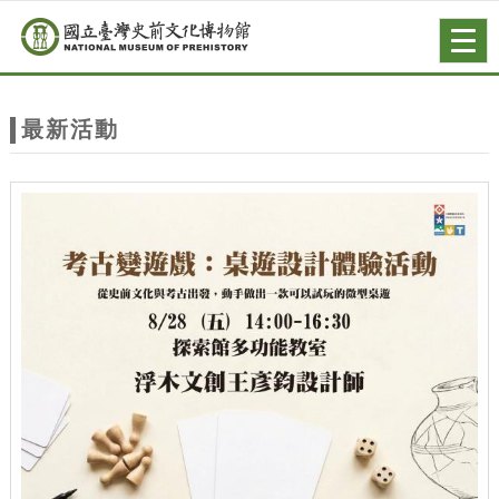
跳到主要內容
網站導覽
Togg
navig
網
站
最新活動
主
題