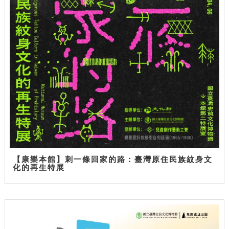
【康樂本館】刺一條回家的路：臺灣原住民族紋身文
化的再生特展