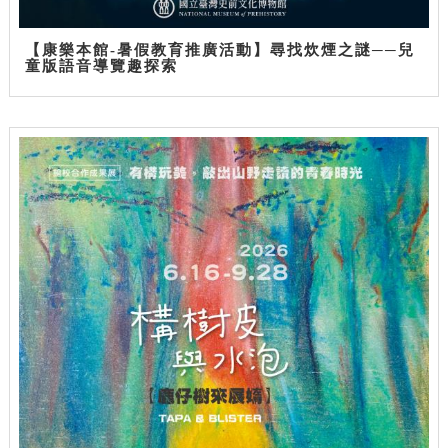
【康樂本館-暑假教育推廣活動】尋找炊煙之謎──兒
童版語音導覽趣探索