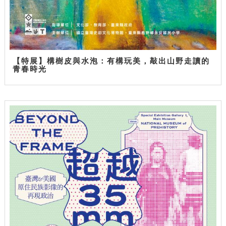
【特展】構樹皮與水泡：有構玩美，敲出山野走讀的
青春時光