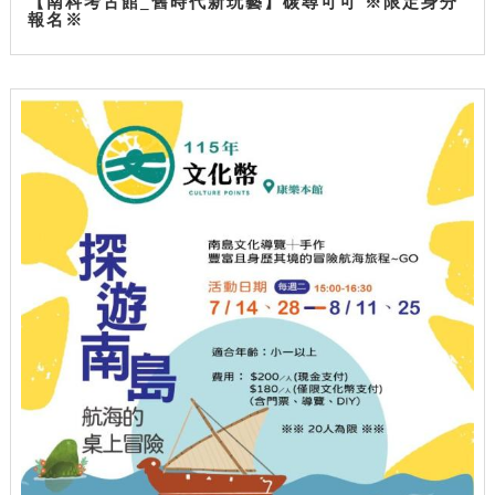
【南科考古館_舊時代新玩藝】碳尋可可 ※限定身分
報名※