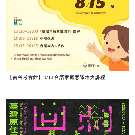
【南科考古館】8/15台語家庭意識培力課程