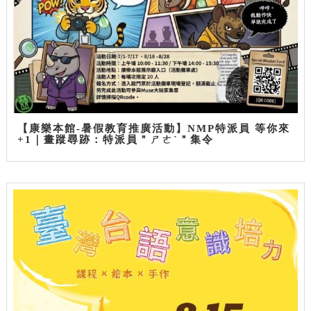
【康樂本館-暑假教育推廣活動】NMP特派員 等你來
+1｜畫蹤尋跡：特派員＂ㄕㄜˋ＂集令