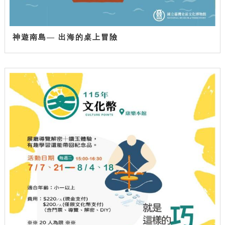
神遊南島— 出海的桌上冒險