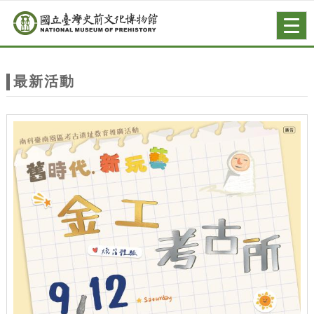
跳到主要內容
網站導覽
Togg
navig
網
站
最新活動
主
題