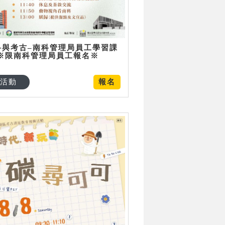
科與考古–南科管理局員工學習課
 ※限南科管理局員工報名※
活動
報名