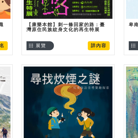
識
【康樂本館】刺一條回家的路：臺
卑
灣原住民族紋身文化的再生特展
名
展覽
詳內容