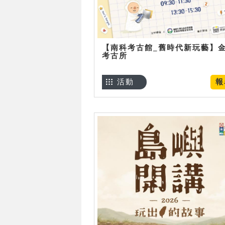
【南科考古館_舊時代新玩藝】
考古所
活動
報