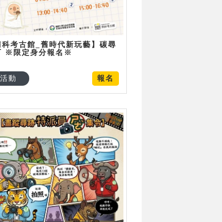
南科考古館_舊時代新玩藝】碳尋
可 ※限定身分報名※
活動
報名