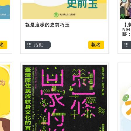
就是這樣的史前巧玉
【
NM
跡
名
活動
報名