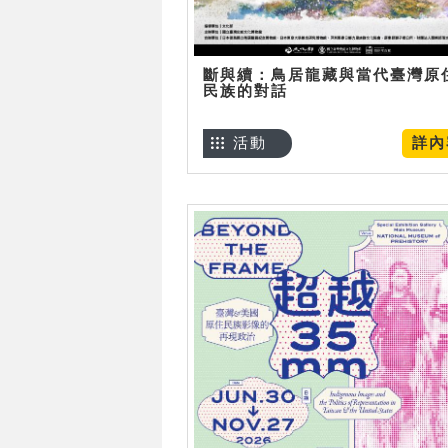
斷與續：鳥居龍藏與當代臺灣原
民族的對話
活動
詳內