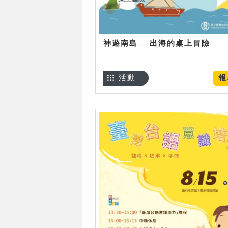
神遊南島— 出海的桌上冒險
活動
報