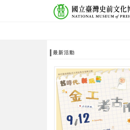
跳到主要內容
網站導覽
網
站
最新活動
主
題