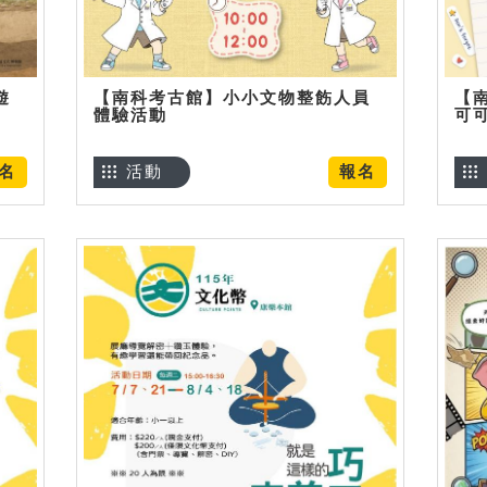
遊
【南科考古館】小小文物整飭人員
【
體驗活動
可
名
活動
報名