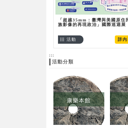
「超越35mm：臺灣與美國原住
族影像的再現政治」國際巡迴展
活動
詳內
:::
活動分類
康樂本館