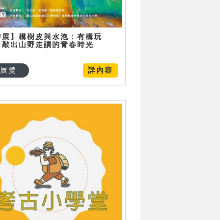
特展】構樹皮與水泡：有構玩
，敲出山野走讀的青春時光
展覽
詳內容