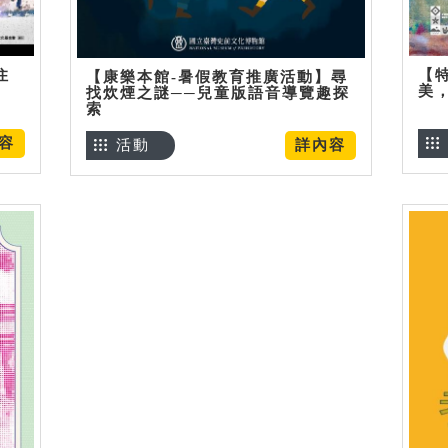
住
【
【康樂本館-暑假教育推廣活動】尋
美
找炊煙之謎──兒童版語音導覽趣探
索
容
活動
詳內容