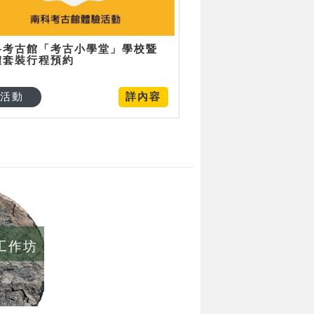
科考古館「考古小學堂」學校暨
體套裝行程預約
活動
詳內容
/工作坊