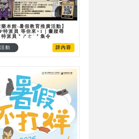
康樂本館-暑假教育推廣活動】
P特派員 等你來+1｜畫蹤尋
：特派員＂ㄕㄜˋ＂集令
活動
詳內容