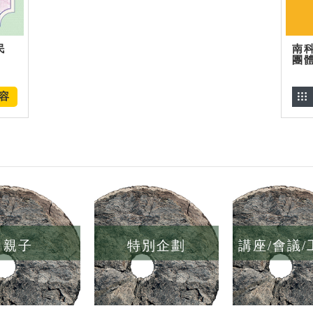
民
南
團
容
親子
特別企劃
講座/會議