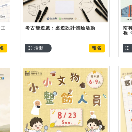
金工
考古變遊戲：桌遊設計體驗活動
南
程
名
活動
報名