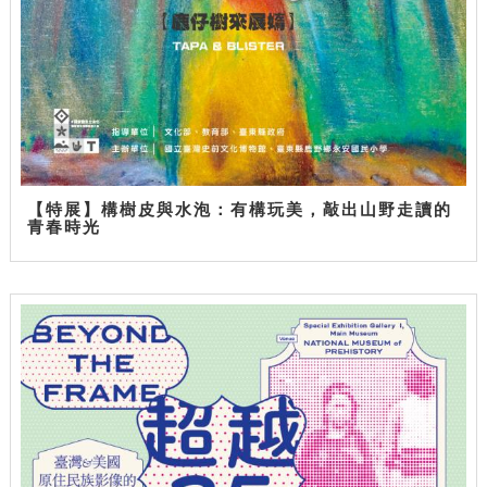
【特展】構樹皮與水泡：有構玩美，敲出山野走讀的
青春時光