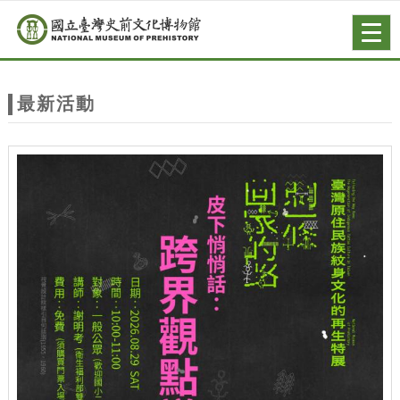
跳到主要內容
網站導覽
Togg
navig
網
站
最新活動
主
題