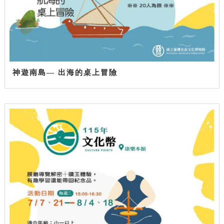
神遊南島— 出海的桌上冒險