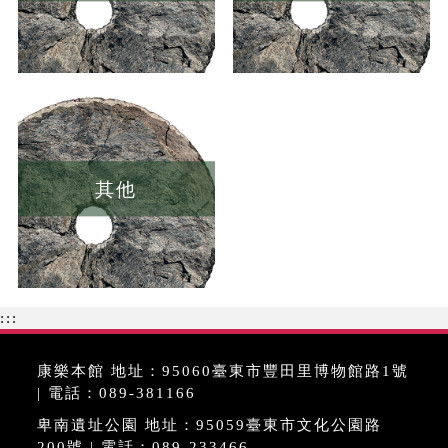
其他
:::
康樂本館 地址：95060臺東市豐田里博物館路1號
| 電話：089-381166
卑南遺址公園 地址：95059臺東市文化公園路
200號 | 電話：089-233466