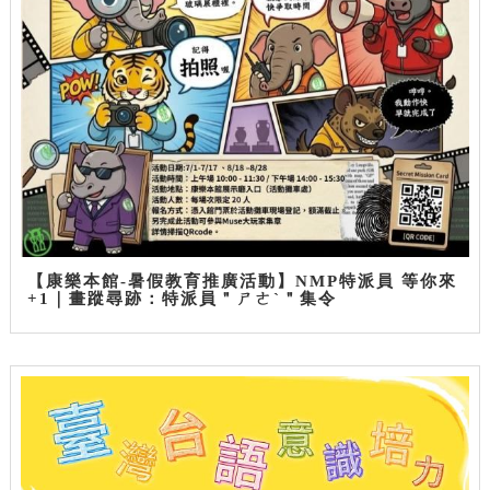
【康樂本館-暑假教育推廣活動】NMP特派員 等你來
+1｜畫蹤尋跡：特派員＂ㄕㄜˋ＂集令