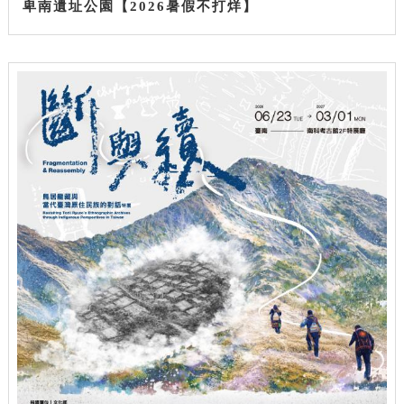
卑南遺址公園【2026暑假不打烊】