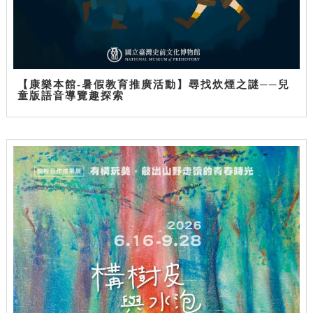
【康樂本館-暑假教育推廣活動】尋找炊煙之謎──兒
童版語音導覽趣探索