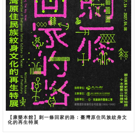
【康樂本館】刺一條回家的路：臺灣原住民族紋身文
化的再生特展