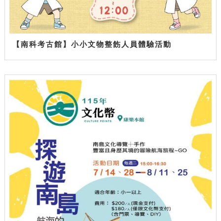
【南科考古館】小小文物整飭人員體驗活動