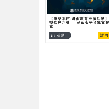
【康樂本館-暑假教育推廣活動
找炊煙之謎──兒童版語音導覽
索
活動
詳內