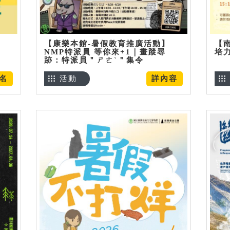
【康樂本館-暑假教育推廣活動】
【
NMP特派員 等你來+1｜畫蹤尋
培
跡：特派員＂ㄕㄜˋ＂集令
名
活動
詳內容