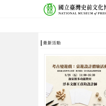
跳到主要內容
網站導覽
網
站
最新活動
主
題