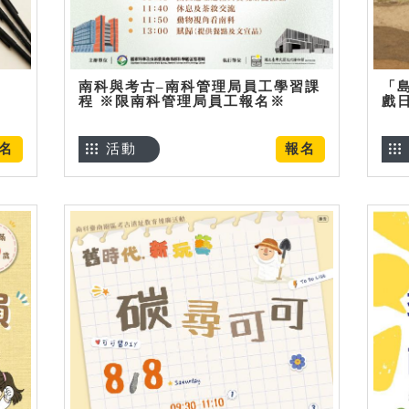
南科與考古–南科管理局員工學習課
「
程 ※限南科管理局員工報名※
戲
名
活動
報名