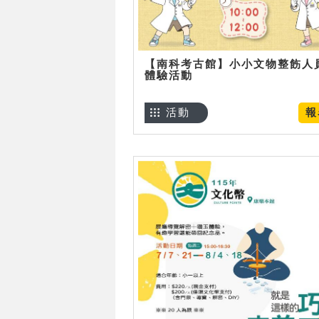
【南科考古館】小小文物整飭人
體驗活動
活動
報