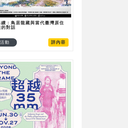
與續：鳥居龍藏與當代臺灣原住
族的對話
活動
詳內容