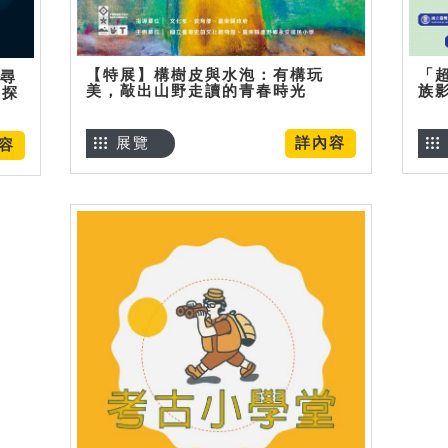
【特展】構樹皮與水泡：有構玩
「
】尋
美，敲出山野走讀的青春時光
族
趣探
展覽
詳內容
容