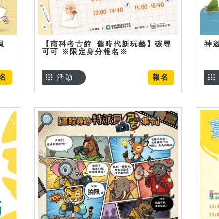
員
【南科考古館_舊時代新玩藝】碳尋
神
可可 ※限定身分報名※
名
活動
報名