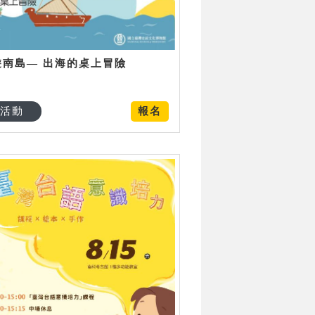
遊南島— 出海的桌上冒險
活動
報名