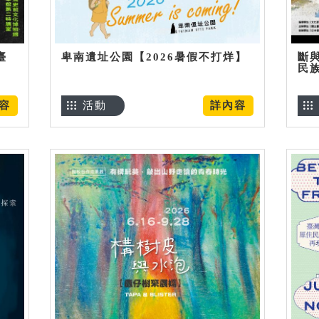
臺
卑南遺址公園【2026暑假不打烊】
斷
民
容
活動
詳內容