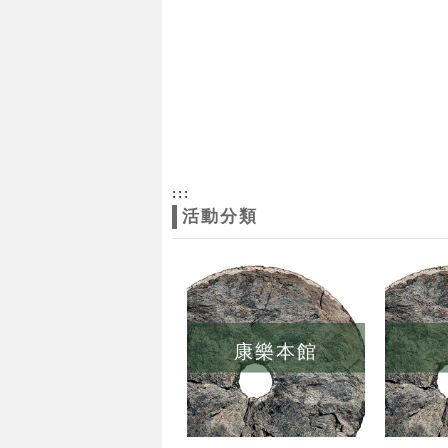
:::
活動分類
康樂本館