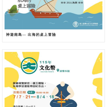
神遊南島— 出海的桌上冒險