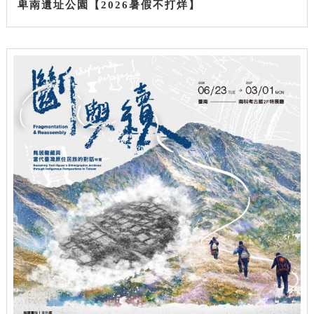
卑南遺址公園【2026暑假不打烊】