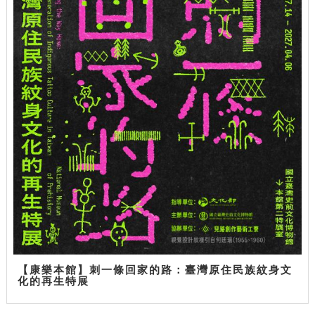
【康樂本館】刺一條回家的路：臺灣原住民族紋身文
化的再生特展