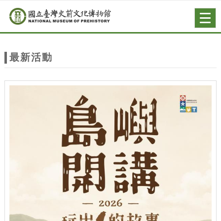
跳到主要內容
網站導覽
Togg
navig
網
站
最新活動
主
題