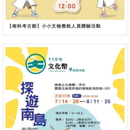
【南科考古館】小小文物整飭人員體驗活動