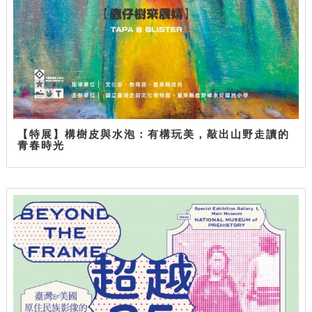
【特展】構樹皮與水泡：有構玩美，敲出山野走讀的
青春時光