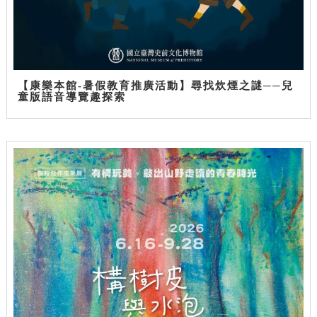
【康樂本館-暑假教育推廣活動】尋找炊煙之謎──兒
童版語音導覽趣探索