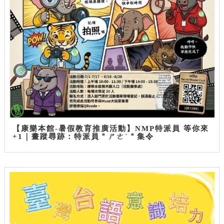
【康樂本館-暑假教育推廣活動】NMP特派員 等你來
+1｜畫蹤尋跡：特派員＂ㄕㄜˋ＂集令