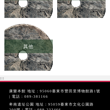
其他
:::
康樂本館 地址：95060臺東市豐田里博物館路1號
| 電話：089-381166
卑南遺址公園 地址：95059臺東市文化公園路
200號 | 電話：089-233466