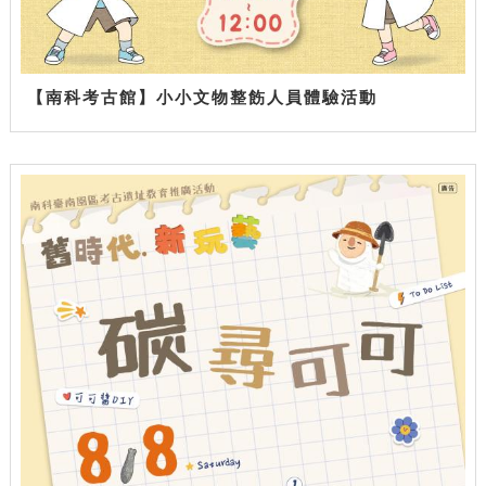
【南科考古館】小小文物整飭人員體驗活動