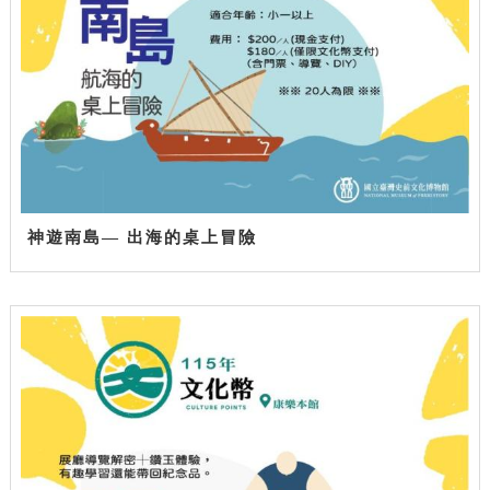
神遊南島— 出海的桌上冒險