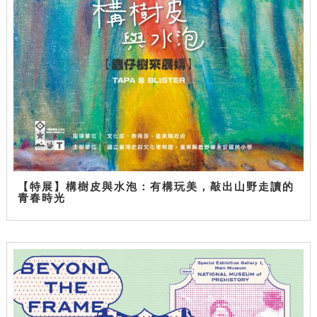
【特展】構樹皮與水泡：有構玩美，敲出山野走讀的
青春時光