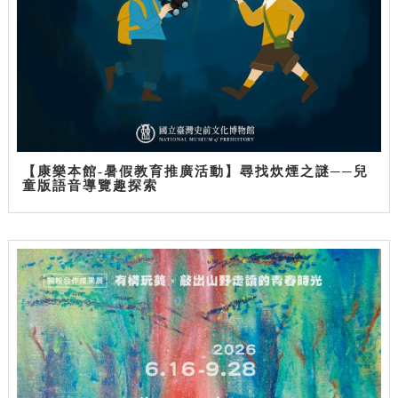
【康樂本館-暑假教育推廣活動】尋找炊煙之謎──兒
童版語音導覽趣探索