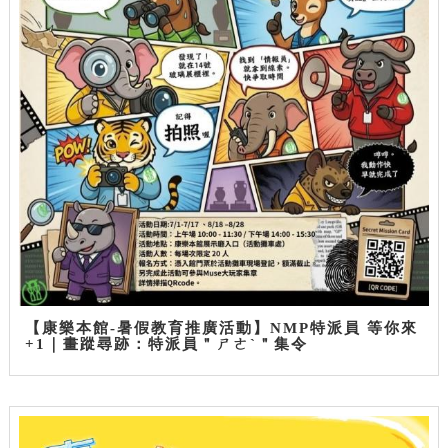
【康樂本館-暑假教育推廣活動】NMP特派員 等你來
+1｜畫蹤尋跡：特派員＂ㄕㄜˋ＂集令