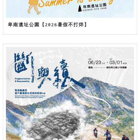
卑南遺址公園【2026暑假不打烊】