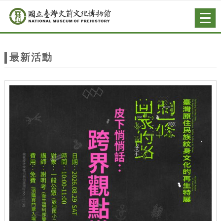
跳到主要內容
網站導覽
Togg
navig
網
站
最新活動
主
題