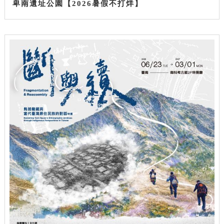
卑南遺址公園【2026暑假不打烊】