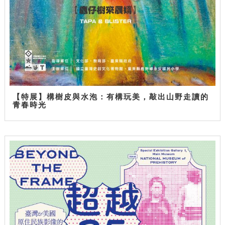
【特展】構樹皮與水泡：有構玩美，敲出山野走讀的
青春時光