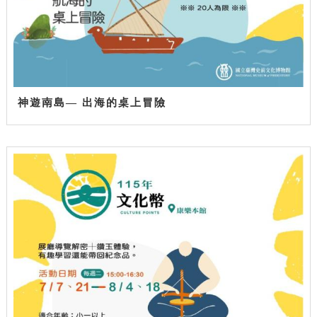
神遊南島— 出海的桌上冒險