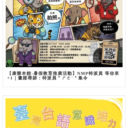
【康樂本館-暑假教育推廣活動】NMP特派員 等你來
+1｜畫蹤尋跡：特派員＂ㄕㄜˋ＂集令