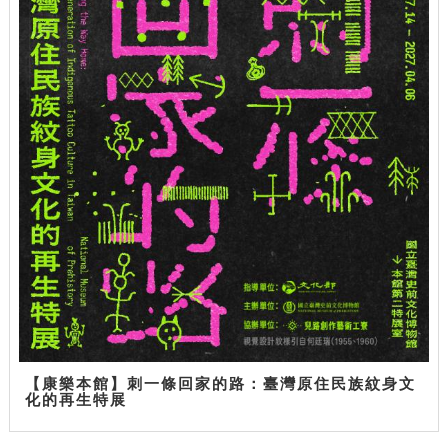
【康樂本館】刺一條回家的路：臺灣原住民族紋身文
化的再生特展