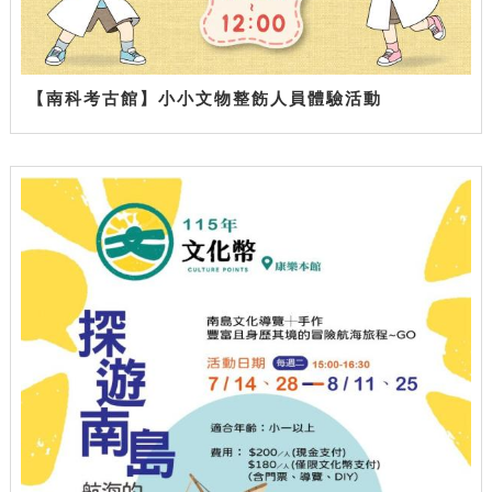
【南科考古館】小小文物整飭人員體驗活動