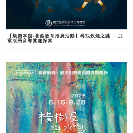
【康樂本館-暑假教育推廣活動】尋找炊煙之謎──兒
童版語音導覽趣探索