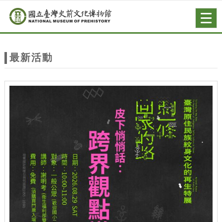
跳到主要內容
網站導覽
Togg
navig
網
站
最新活動
主
題