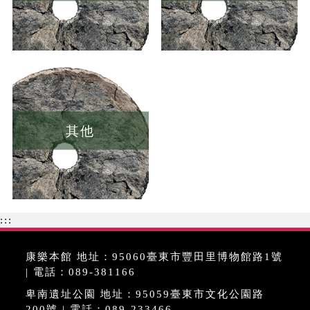
其他
:::
康樂本館 地址：95060臺東市豐田里博物館路1號
| 電話：089-381166
卑南遺址公園 地址：95059臺東市文化公園路
200號 | 電話：089-233466