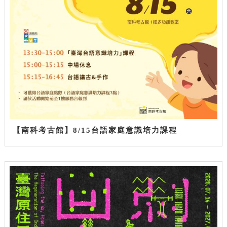
【南科考古館】8/15台語家庭意識培力課程