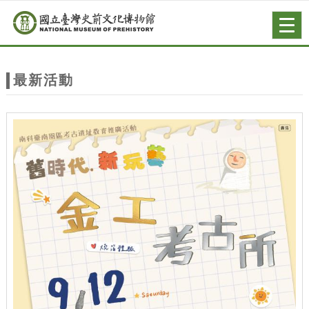
跳到主要內容
網站導覽
Togg
navig
網
站
最新活動
主
題