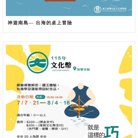
神遊南島— 出海的桌上冒險