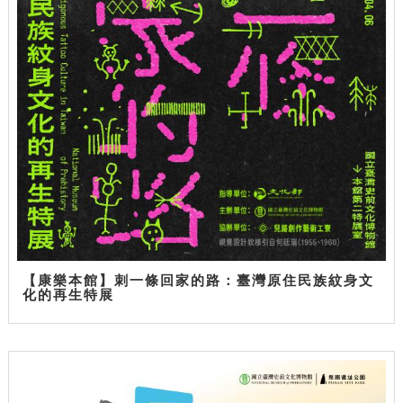
【康樂本館】刺一條回家的路：臺灣原住民族紋身文
化的再生特展