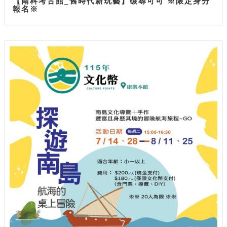
【南科考古館_舊時代新玩藝】碳尋可可 ※限定身分
報名※