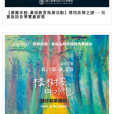
【康樂本館-暑假教育推廣活動】尋找炊煙之謎──兒
童版語音導覽趣探索