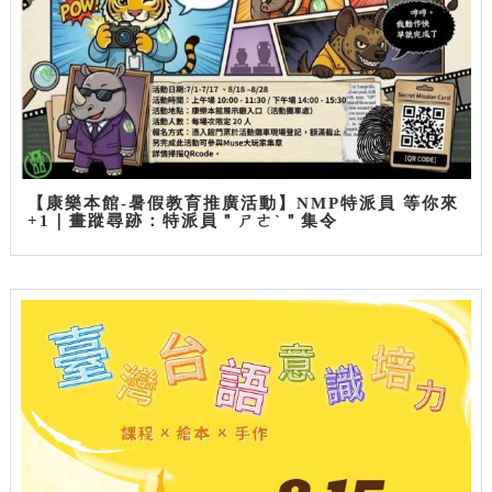
【康樂本館-暑假教育推廣活動】NMP特派員 等你來
+1｜畫蹤尋跡：特派員＂ㄕㄜˋ＂集令