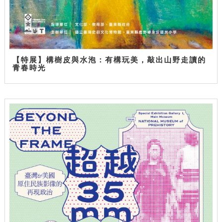
【特展】構樹皮與水泡：有構玩美，敲出山野走讀的
青春時光