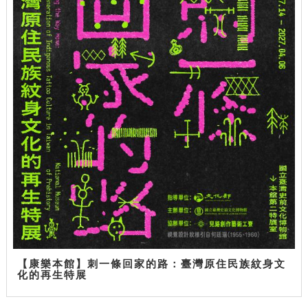
【康樂本館】刺一條回家的路：臺灣原住民族紋身文
化的再生特展