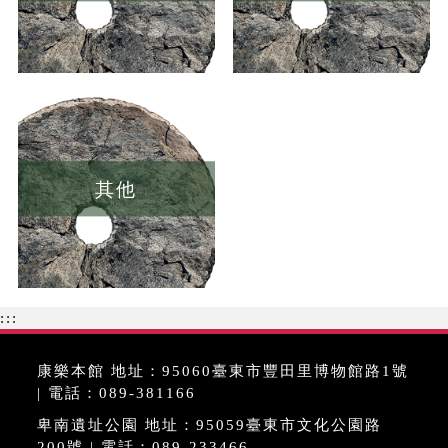
其他
:::
康樂本館 地址：95060臺東市豐田里博物館路1號
| 電話：089-381166
卑南遺址公園 地址：95059臺東市文化公園路
200號 | 電話：089-233466