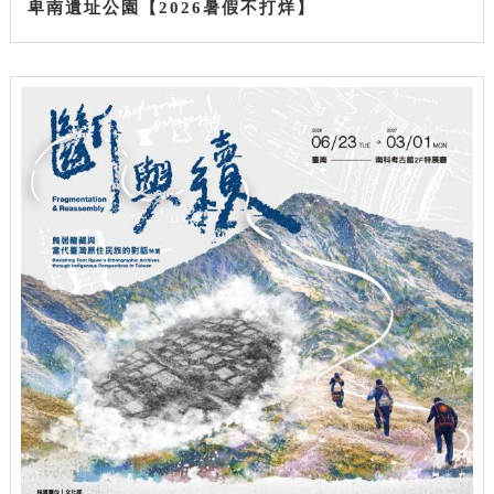
卑南遺址公園【2026暑假不打烊】