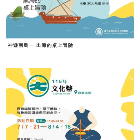
神遊南島— 出海的桌上冒險