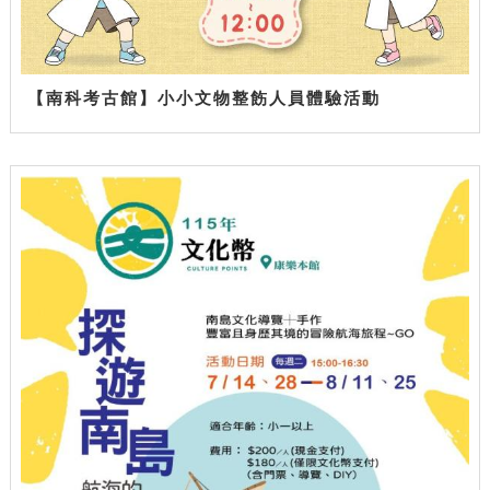
【南科考古館】小小文物整飭人員體驗活動