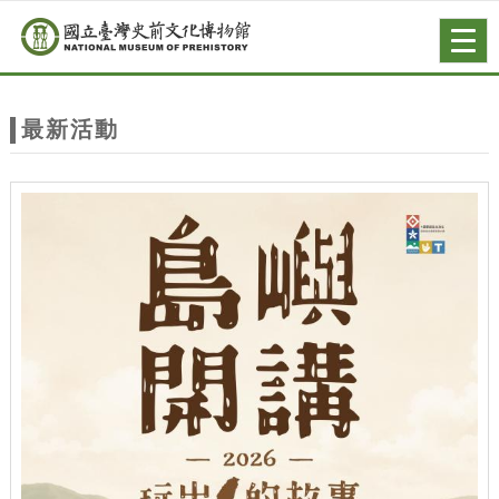
跳到主要內容
網站導覽
Togg
navig
網
站
最新活動
主
題