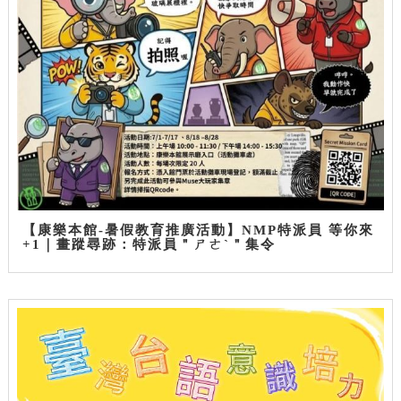
【康樂本館-暑假教育推廣活動】NMP特派員 等你來
+1｜畫蹤尋跡：特派員＂ㄕㄜˋ＂集令