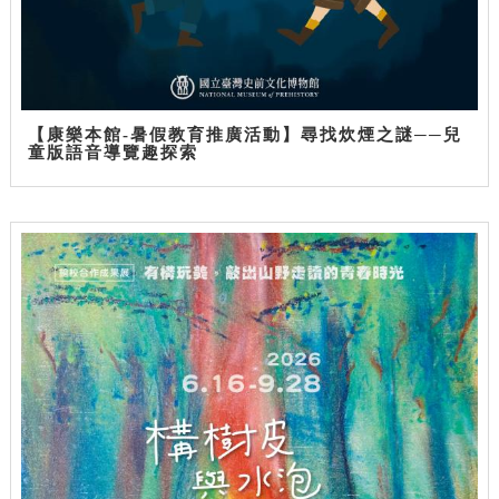
【康樂本館-暑假教育推廣活動】尋找炊煙之謎──兒
童版語音導覽趣探索