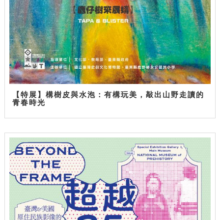
【特展】構樹皮與水泡：有構玩美，敲出山野走讀的
青春時光