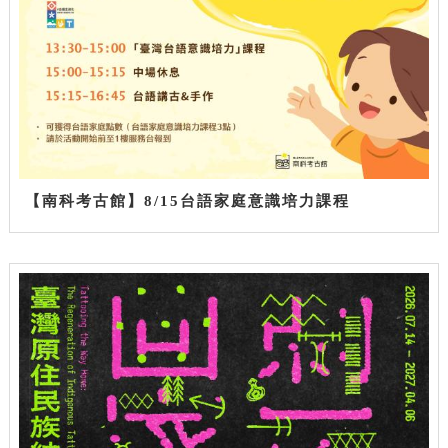
【南科考古館】8/15台語家庭意識培力課程