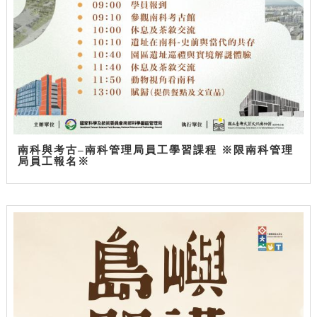
南科與考古–南科管理局員工學習課程 ※限南科管理
局員工報名※