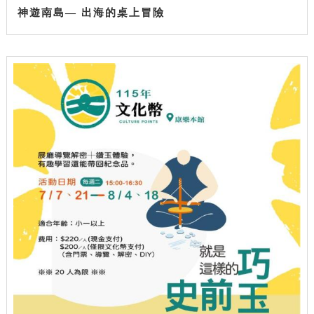
神遊南島— 出海的桌上冒險