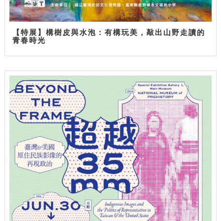
【特展】構樹皮與水泡：有構玩美，敲出山野走讀的
青春時光