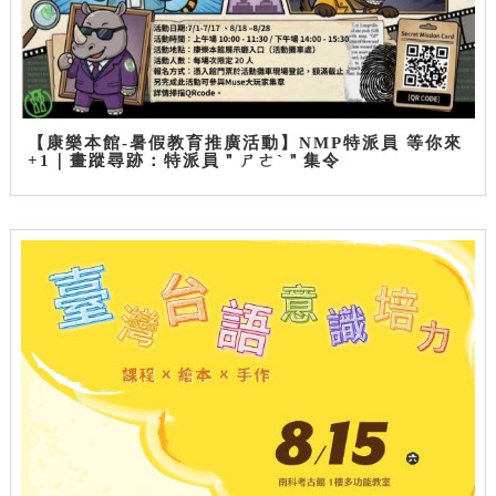
【康樂本館-暑假教育推廣活動】NMP特派員 等你來
+1｜畫蹤尋跡：特派員＂ㄕㄜˋ＂集令