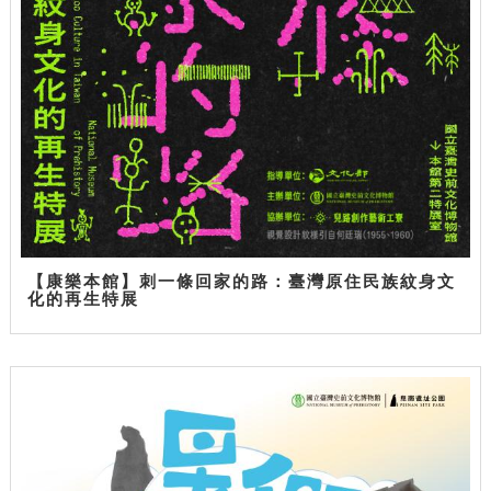
【康樂本館】刺一條回家的路：臺灣原住民族紋身文
化的再生特展