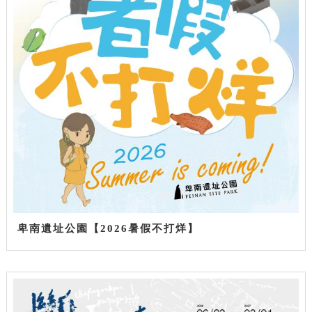
卑南遺址公園【2026暑假不打烊】