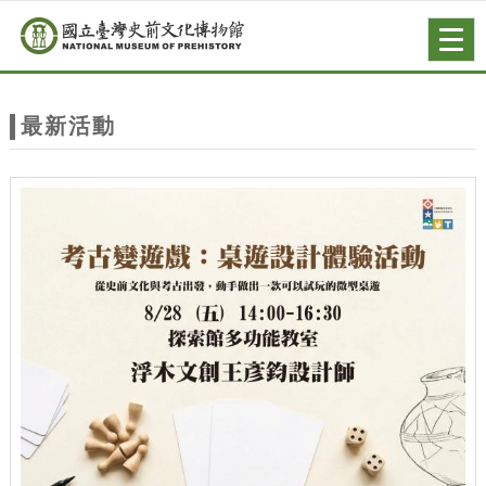
跳到主要內容
網站導覽
Togg
navig
網
站
最新活動
主
題