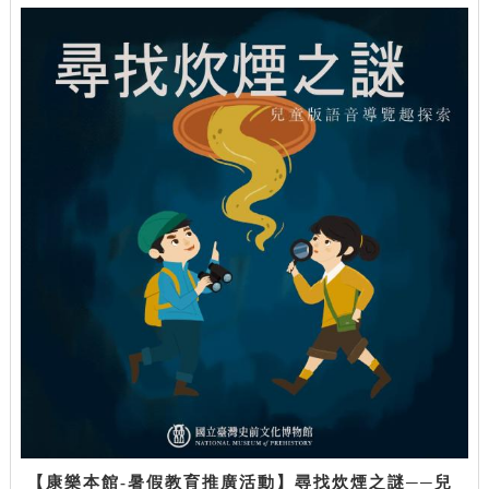
【康樂本館-暑假教育推廣活動】尋找炊煙之謎──兒